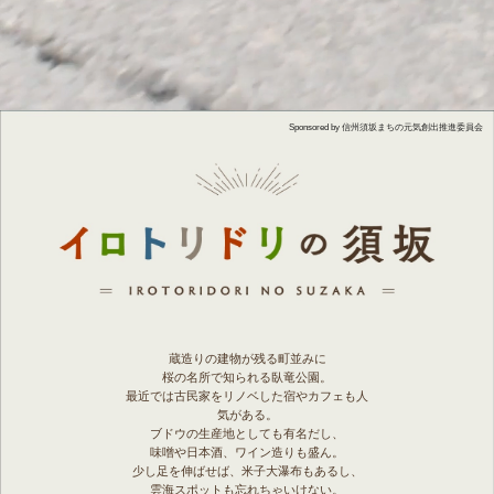
Sponsored by 信州須坂まちの元気創出推進委員会
蔵造りの建物が残る町並みに
桜の名所で知られる臥竜公園。
最近では古民家をリノベした宿やカフェも人
気がある。
ブドウの生産地としても有名だし、
味噌や日本酒、ワイン造りも盛ん。
少し足を伸ばせば、米子大瀑布もあるし、
雲海スポットも忘れちゃいけない。