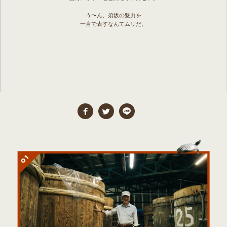
う〜ん、須坂の魅力を
一言で表すなんてムリだ。