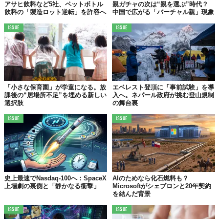
アサヒ飲料など5社、ペットボトル
親ガチャの次は“親を選ぶ”時代？
飲料の「製造ロット逆転」を許容へ
中国で広がる「バーチャル親」現象
ISSUE
ISSUE
「小さな保育園」が学童になる。放
エベレスト登頂に「事前試験」を導
課後の“居場所不足”を埋める新しい
入へ。ネパール政府が挑む登山規制
選択肢
の舞台裏
ISSUE
ISSUE
史上最速でNasdaq-100へ：SpaceX
AIのためなら化石燃料も？
上場劇の裏側と「静かなる衝撃」
Microsoftがシェブロンと20年契約
を結んだ背景
ISSUE
ISSUE