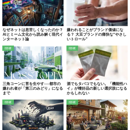
なぜネットは息苦しくなったのか？
嫌われることがブランド価値にな
AIとミーム文化から読み解く現代イ
る？ 大豆ブランドの痛快な“やさし
ンターネット論
いトロール”
ISSUE
ISSUE
三角コーンに苔を生やす──都市の
酒でもタバコでもない。「機能性ハ
嫌われ者が「第三のみどり」になる
イ」が嗜好品の新しい選択肢になる
まで
かもしれない
ISSUE
ISSUE