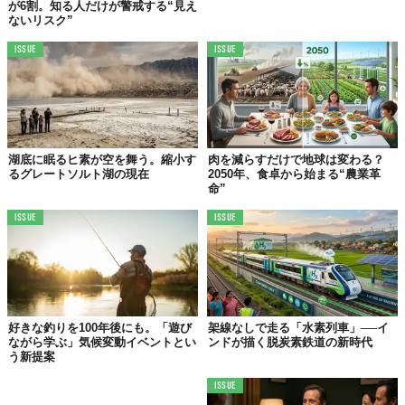
が6割。知る人だけが警戒する“見え
ないリスク”
ISSUE
ISSUE
湖底に眠るヒ素が空を舞う。縮小す
肉を減らすだけで地球は変わる？
るグレートソルト湖の現在
2050年、食卓から始まる“農業革
命”
ISSUE
ISSUE
好きな釣りを100年後にも。「遊び
架線なしで走る「水素列車」──イ
ながら学ぶ」気候変動イベントとい
ンドが描く脱炭素鉄道の新時代
う新提案
ISSUE