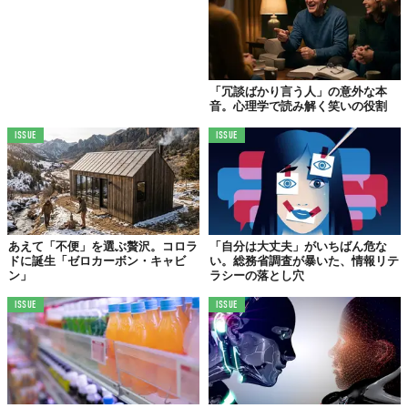
「冗談ばかり言う人」の意外な本
音。心理学で読み解く笑いの役割
ISSUE
ISSUE
あえて「不便」を選ぶ贅沢。コロラ
「自分は大丈夫」がいちばん危な
ドに誕生「ゼロカーボン・キャビ
い。総務省調査が暴いた、情報リテ
ン」
ラシーの落とし穴
ISSUE
ISSUE