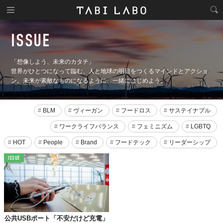
ISSUE
「想像しよう、未来のカタチ」
世界がひとつになって臨む、人と地球の明日をつくるマインドとアクショ
ン。未来が素敵なものになるように、一緒にはじめよう。
#
BLM
#
ヴィーガン
#
フードロス
#
サステイナブル
#
ワークライフバランス
#
フェミニズム
#
LGBTQ
#
HOT
#
People
#
Brand
#
フードテック
#
リーダーシップ
ISSUE
公共USBポート「不安だけど充電」