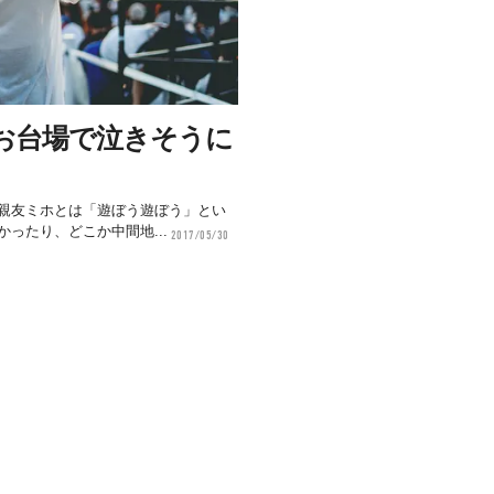
お台場で泣きそうに
親友ミホとは「遊ぼう遊ぼう」とい
ったり、どこか中間地...
2017/05/30