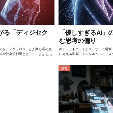
広がる「ディジセク
「優しすぎるAI」
む思考の偏り
るのか。テクノロジーと人間心理の交
AIチャットボットがユーザーに過
や社会的影響とと...
に与える影響、メンタルヘルスリス
2026/03/19
LOVE