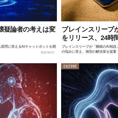
懐疑論者の考えは変
ブレインスリープが
をリリース、24時
に関する質問に答えるAIチャットボットを開
ブレインスリープが「睡眠のAI相談
の悩みに答え、個別の解決策を提案
2025/08/31
CULTURE