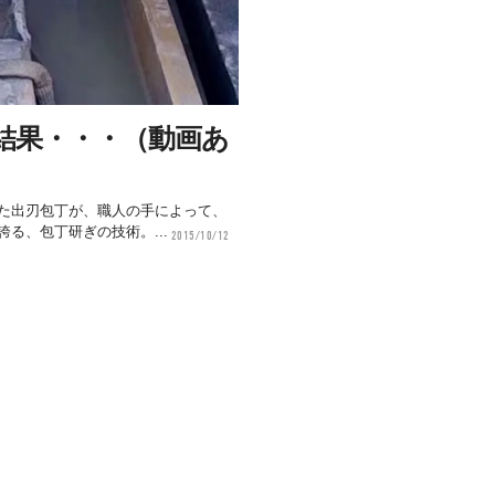
結果・・・（動画あ
た出刃包丁が、職人の手によって、
る、包丁研ぎの技術。...
2015/10/12