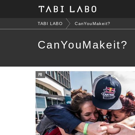
TABI LABO
CanYouMakeit?
CanYouMakeit?
PR