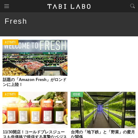
Fresh
ACTIVITY
話題の「Amazon Fresh」がロンド
ンに上陸！
ACTIVITY
ISSUE
11/30開店！コールドプレスジュー
台湾の「地下鉄」と「野菜」の蜜月
スも低価格で提供する真摯なベジス
な関係