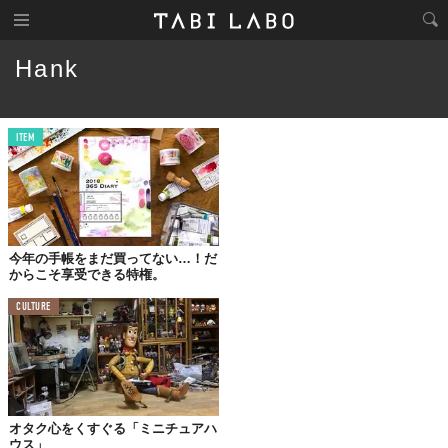
Hank
ITEM
今年の手帳をまだ買ってない…！だ
からこそ享受できる特権。
CULTURE
オタク心をくすぐる「ミニチュアハ
ウス」