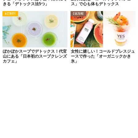
きる「デトックス法5つ」
ス」で心も体もデトックス
ACTIVITY
CULTURE
ぽかぽかスープでデトックス！代官
女性に嬉しい！コールドプレスジュ
山にある「日本初のスープクレンズ
ースで作った「オーガニックかき
カフェ」
氷」