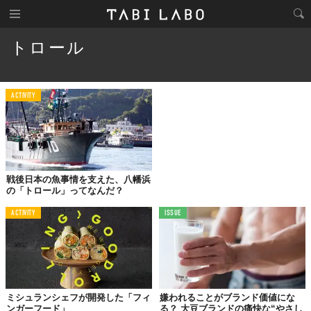
トロール
ACTIVITY
戦後日本の魚事情を支えた、八幡浜
の「トロール」ってなんだ？
ACTIVITY
ISSUE
ミシュランシェフが開発した「フィ
嫌われることがブランド価値にな
ンガーフード」
る？ 大豆ブランドの痛快な“やさし