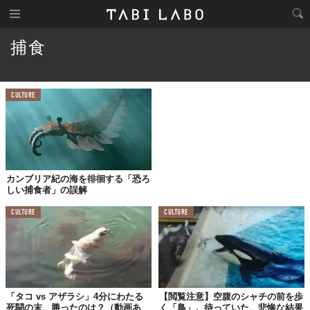
捕食
CULTURE
カンブリア紀の海を徘徊する「恐ろ
しい捕食者」の誤解
CULTURE
CULTURE
「タコ vs アザラシ」4分にわたる
【閲覧注意】空腹のシャチの前を歩
死闘の末、勝ったのは？（動画あ
く「鳥」。待っていた、悲惨な結果