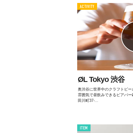
ACTIVITY
ØL Tokyo 渋谷
奥渋谷に世界中のクラフトビール
雰囲気で昼飲みできるビアバーØL T
田川町37-...
ITEM