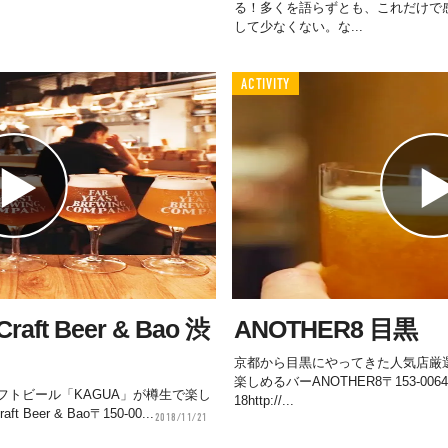
る！多くを語らずとも、これだけで
して少なくない。な...
ACTIVITY
Craft Beer & Bao 渋
ANOTHER8 目黒
京都から目黒にやってきた人気店厳
楽しめるバーANOTHER8〒153-00
フトビール「KAGUA」が樽生で楽し
18http://...
t Beer & Bao〒150-00...
2018/11/21