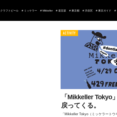
#
クラフトビール
#
ミッケラー
#
Mikkeller
#
道玄坂
#
東京都
#
渋谷区
#
東京ガイド
#
ACTIVITY
「Mikkeller To
戻ってくる。
「Mikkeller Tokyo（ミッケ