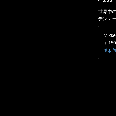
世界中
デンマ
Mikke
〒15
http:/