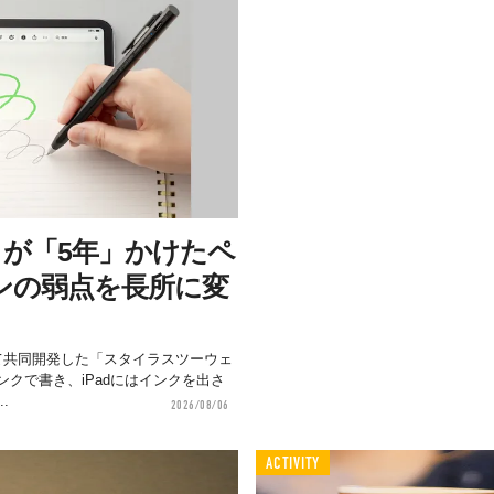
ラが「5年」かけたペ
ンの弱点を長所に変
て共同開発した「スタイラスツーウェ
クで書き、iPadにはインクを出さ
.
2026/08/06
ACTIVITY