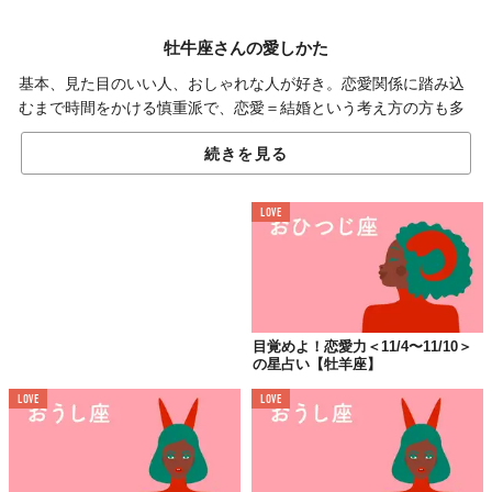
牡牛座さんの愛しかた
基本、見た目のいい人、おしゃれな人が好き。恋愛関係に踏み込
むまで時間をかける慎重派で、恋愛＝結婚という考え方の方も多
いでしょう。自分の美意識を貫く姿勢は素晴らしいのですが、そ
続きを見る
れって見方によっては頑固とも言えるんですよね。
LOVE
気を抜かないように。
今週の牡牛座さんは自信をもって、いろんなことに取り組めそ
目覚めよ！恋愛力＜11/4〜11/10＞
の星占い【牡羊座】
う。自分で「これだ！」と思うなら、ちょっとお高めのものであ
っても思いきって買ってしまうのもいいでしょう。高級ブランド
LOVE
LOVE
のアイテムを身につけることで、さらに自信が深まりそう。た
だ、自分の正しさを主張しすぎると、喧嘩も増えそう。そこだけ
注意かな。