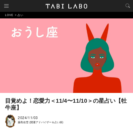
LOVE
占い
目覚めよ！恋愛力＜11/4〜11/10＞の星占い【牡
牛座】
2024/11/03
藤島佑雪 (開運アドバイザー＆占い師)