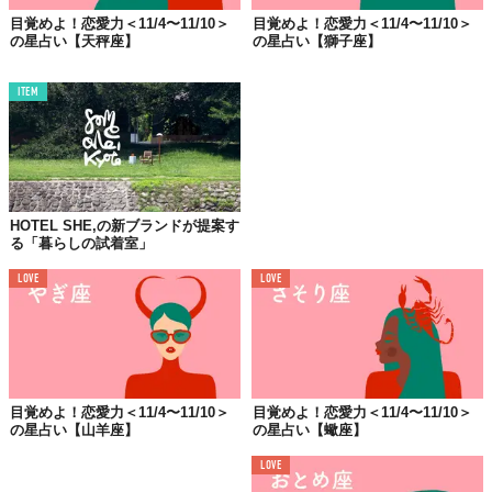
TABI LABO
目覚めよ！恋愛力＜11/4〜11/10＞
目覚めよ！恋愛力＜11/4〜11/10＞
の星占い【天秤座】
の星占い【獅子座】
この世界は、もっと広いはずだ。
ITEM
HOTEL SHE,の新ブランドが提案す
る「暮らしの試着室」
LOVE
LOVE
目覚めよ！恋愛力＜11/4〜11/10＞
目覚めよ！恋愛力＜11/4〜11/10＞
の星占い【山羊座】
の星占い【蠍座】
LOVE