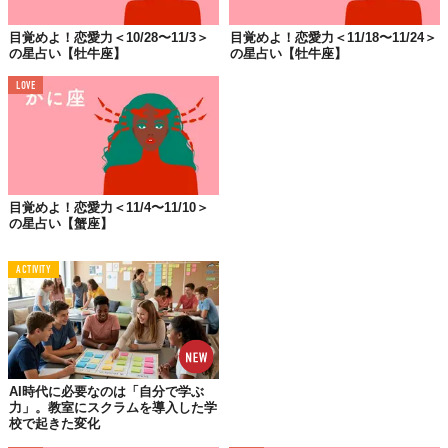
女性は
、シングルさんは「好き」と言わなくても、その態度から
好意がお相手に伝わりそう。鈍感な方には「〇〇さんが恋人だっ
目覚めよ！恋愛力＜10/28〜11/3＞
目覚めよ！恋愛力＜11/18〜11/24＞
たら、嬉しいな」くらい、わかりやすい発言をするとよさそう。
の星占い【牡牛座】
の星占い【牡牛座】
カップルさんはグッと仲が深まるとき。本音でモノを言いやすく
LOVE
なるでしょう。ただ、そこからケンカにもなりがち。大変だけ
ど、それもまた仲よしになるために必要な
ことだったり
。
男性は
、シングルさんは
「もしかして、この人、僕のことが好き
なのかな？」って思っちゃうようなことがあるかもしれません。
そこで調子に乗って、意地悪するのはいただけません。その方を
目覚めよ！恋愛力＜11/4〜11/10＞
好きになれないならなれないで、失礼な態度はとらないこと。カ
の星占い【蟹座】
ップルさんはお相手の何気ない言葉から“束縛”を感じとって、引
いてしまうかも。そんなことがあ
った場合、「ちょっと、それは
ACTIVITY
やめてもらっていいかな？」と礼儀正しく伝えましょう。
■仕事・全体運
絶対にモノにしたい案件があるなら、なんでも正直に話しすぎ
ず、言っていいこと悪いこと、得になることならないことを区別
AI時代に必要なのは「自分で学ぶ
しながら、お相手を説得すること。
力」。教室にスクラムを導入した学
校で起きた変化