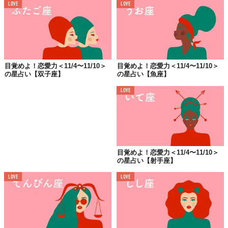
LOVE
LOVE
お心添えはこちらの方から
目覚めよ！恋愛力＜11/4〜11/10＞
目覚めよ！恋愛力＜11/4〜11/10＞
藤島佑雪
の星占い【双子座】
の星占い【魚座】
元銀座のクラブホステス。 著書『元銀座ホステスが教え
る強運！美女になる方法』（文藝春秋社刊）。『VOGUE
LOVE
JAPAN』WEBサイトにて「元ホステス・藤島佑雪が教え
る開運↑美女になる方法」、『an・an web』にてお悩み相
談「クラブ佑雪」連載中。「coconala」にてメールでの鑑
定が大人気！Clubhouseでもときどきルームやってます。
LINE占い（アプリをダウンロードしてね！）もやってま
す。
個人鑑定は
こちら
から。
目覚めよ！恋愛力＜11/4〜11/10＞
Clubhouse: ＠yousetsu
の星占い【射手座】
Twitter：
@ginzanoyousetsu
Instagram：
yousetsu.fujishima
LOVE
LOVE
🔯
意中のアノ人の今週は？
🔯
Top image: ©
iStock.com/art-skvortsova