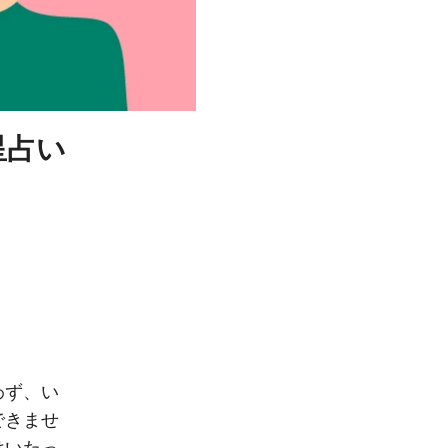
星占い
わず、い
できませ