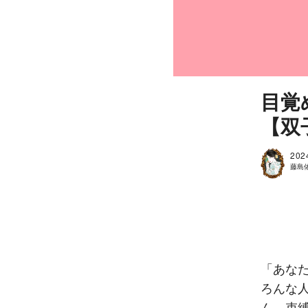
目覚
【双
202
藤島
「あな
ろんな