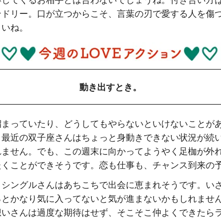
縛してくるお相手とは合わないでしょうね。付き合い方
ンドリー。口が立つからこそ、言葉の刃で愛する人を傷
さいね。
動き出すとき。
溜まっていたり、どうしてもやらないといけないことが
こ最近の双子座さんはちょっと身動きできない状況が続
れません。でも、この週末に向かってようやく足枷が外
たくことができそうです。恋も仕事も、チャンス到来の
、シングルさんは
あちこちで出会に恵まれそうです。い
るとかなり気に入ってないと気が進まないかもしれませ
想いさんは過度な期待はせず、
そこそこ
仲よくできたら