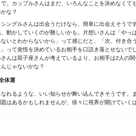
とで。カップルさんはまだ、いろんなことを決めなくて
いかな？
、シングルさんは
出会うだけなら、簡単に出会えそうで
先、動かしていくのが難しいかも。片想いさんは「やっ
みないとわからないから」って感じだと、「次、付き合
る」って覚悟を決めているお相手を口説き落とせないで
ルさんは双子座さんが考えているより、お相手は
2
人の関
なんじゃないかな？
全体運
になれるような、いい知らせが舞い込んできそうです。
問題はある
かもしれませんが、徐々に視界が開けていく