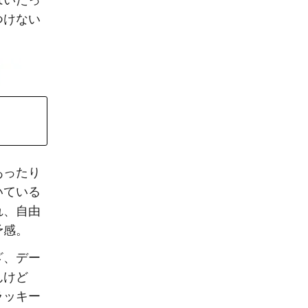
はいたっ
つけない
あったり
いている
れ、自由
予感。
ざ、デー
んけど
ラッキー