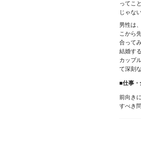
ってこ
じゃな
男性は
こから
合って
結婚す
カップ
て深刻
■仕事・
前向き
すべき