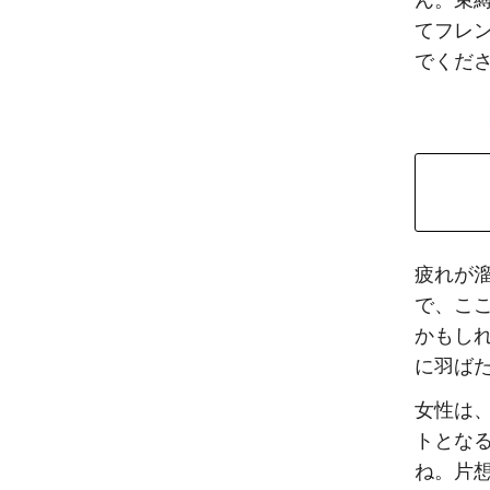
ん。束
てフレ
でくだ
疲れが
で、こ
かもし
に羽ば
女性は
トとな
ね。片