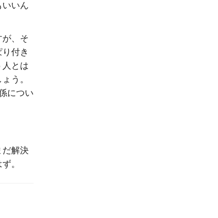
もいい
ん
すが、そ
ぱり付き
う人とは
しょう。
係につい
まだ解決
はず。