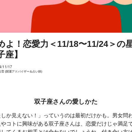
めよ！恋愛力＜11/18〜11/24＞の
子座】
4/11/17
佑雪 (開運アドバイザー＆占い師)
双子座さんの愛しかた
たしか見えない！」っていうのは最初だけかも。男女問
人やコトに興味がある双子座さんは、恋愛だけじゃ満足