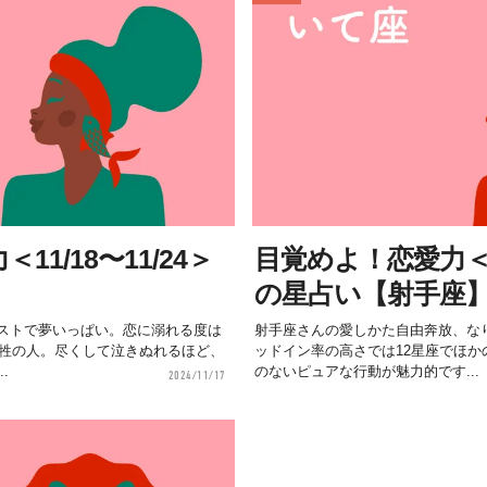
1/18〜11/24＞
目覚めよ！恋愛力＜11
】
の星占い【射手座
ストで夢いっぱい。恋に溺れる度は
射手座さんの愛しかた自由奔放、な
己犠牲の人。尽くして泣きぬれるほど、
ッドイン率の高さでは12星座でほか
.
のないピュアな行動が魅力的です...
2024/11/17