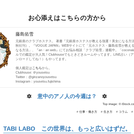
お心添えはこちらの方から
藤島佑雪
元銀座のクラブホステス。 著書『元銀座ホステスが教える強運！美女になる方
秋社刊）。『VOGUE JAPAN』WEBサイトにて「元ホステス・藤島佑雪が教え
なる方法」、『an・an web』にてお悩み相談「クラブ佑雪」連載中。「cocona
ルでの鑑定が大人気！Clubhouseでもときどきルームやってます。LINE占い（
ンロードしてね！）もやってます。
個人鑑定は
こちら
から。
Clubhouse: ＠yousetsu
Twitter：
@ginzanoyousetsu
Instagram：
yousetsu.fujishima
🔯
意中のアノ人の今週は？
🔯
Top image: ©
iStock.c
#
仕事・働き方
#
生き方
#
コラム
#
TABI LABO この世界は、もっと広いはずだ。