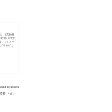
法』（文藝春
る開運↑美女に
la」にてメー
アプリをダウ
om/art-skvortsova
恋愛
#
占い