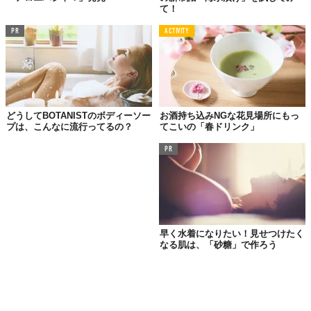
て！
PR
ACTIVITY
どうしてBOTANISTのボディーソー
お酒持ち込みNGな花見場所にもっ
プは、こんなに流行ってるの？
てこいの「春ドリンク」
PR
早く水着になりたい！見せつけたく
なる肌は、「砂糖」で作ろう