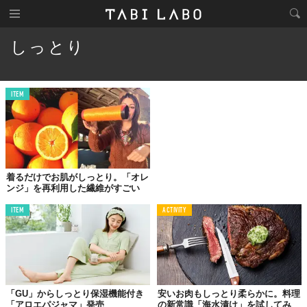
しっとり
ITEM
着るだけでお肌がしっとり。「オレ
ンジ」を再利用した繊維がすごい
ITEM
ACTIVITY
「GU」からしっとり保湿機能付き
安いお肉もしっとり柔らかに。料理
「アロエパジャマ」発売
の新常識「海水漬け」を試してみ