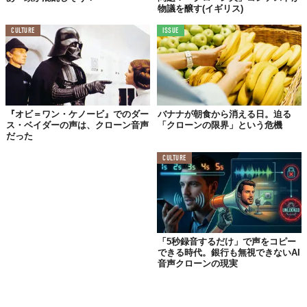
物議を醸す(イギリス)
CULTURE
ISSUE
『オビ＝ワン・ケノービ』でのダー
バナナが朝食から消える日。迫る
ス・ベイダーの声は、クローン音声
「クローンの限界」という危機
だった
CULTURE
「5秒録音するだけ」で声をコピー
できる時代。銀行も無視できないAI
音声クローンの現実