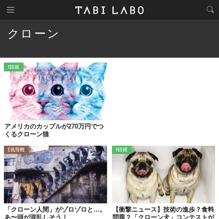
クローン
ISSUE
アメリカのカップルが270万円でつ
くるクローン猫
CULTURE
ISSUE
「クローン人間」がゾロゾロと…。
【衝撃ニュース】技術の進歩？食料
あ〜頭が混乱しそう！
問題？「クローン犬」コンテストが