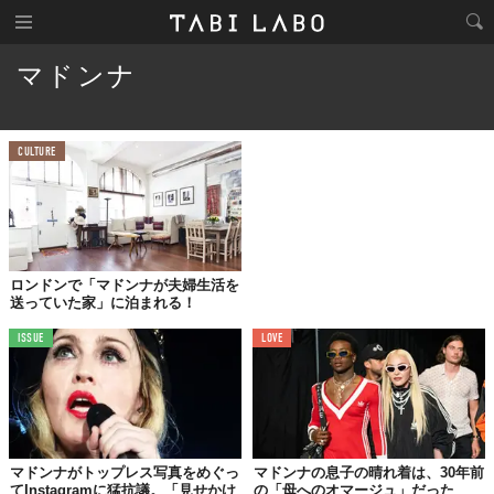
マドンナ
CULTURE
ロンドンで「マドンナが夫婦生活を
送っていた家」に泊まれる！
ISSUE
LOVE
マドンナがトップレス写真をめぐっ
マドンナの息子の晴れ着は、30年前
てInstagramに猛抗議。「見せかけ
の「母へのオマージュ」だった