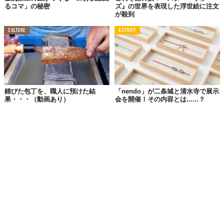
るコマ」の秘密
ズ』の世界を表現した浮世絵に注文
が殺到
CULTURE
ACTIVITY
錆びた包丁を、職人に預けた結
「nendo」が二条城と清水寺で展示
果・・・（動画あり）
会を開催！その内容とは......？