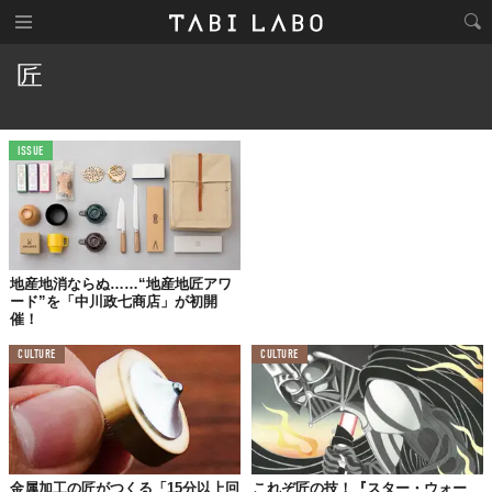
匠
ISSUE
地産地消ならぬ……“地産地匠アワ
ード”を「中川政七商店」が初開
催！
CULTURE
CULTURE
金属加工の匠がつくる「15分以上回
これぞ匠の技！『スター・ウォー