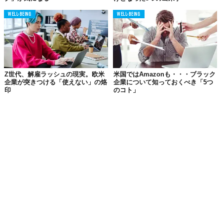
WELL-BEING
WELL-BEING
Z世代、解雇ラッシュの現実。欧米
米国ではAmazonも・・・ブラック
企業が突きつける「使えない」の烙
企業について知っておくべき「5つ
印
のコト」