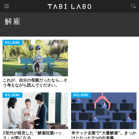
解雇
WELL-BEING
これが、自分の母親だったなら…そ
う考えながら読んでください。
WELL-BEING
WELL-BEING
Z世代が発見した「解雇回避ハッ
米テック企業で“大量解雇”。きっか
ク」が気になる
けとなった3つの出来事