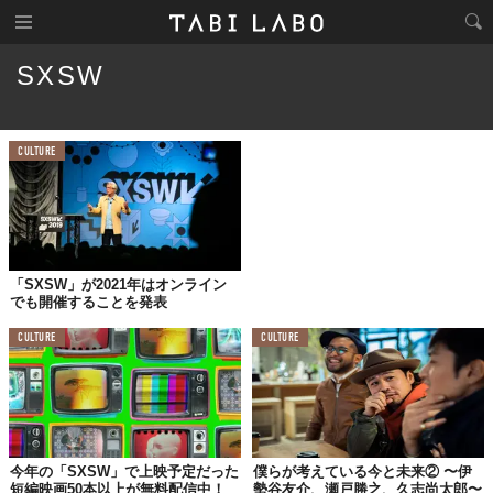
SXSW
CULTURE
「SXSW」が2021年はオンライン
でも開催することを発表
CULTURE
CULTURE
今年の「SXSW」で上映予定だった
僕らが考えている今と未来② 〜伊
短編映画50本以上が無料配信中！
勢谷友介、瀬戸勝之、久志尚太郎〜