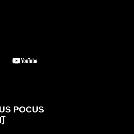
US POCUS
町