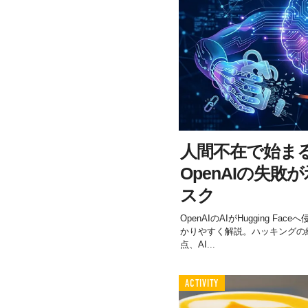
人間不在で始ま
OpenAIの失敗
スク
OpenAIのAIがHugging F
かりやすく解説。ハッキングの経
点、AI...
ACTIVITY