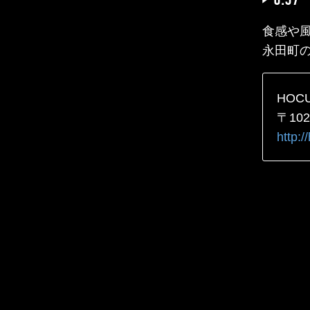
食感や
永田町
HOC
〒10
http:/