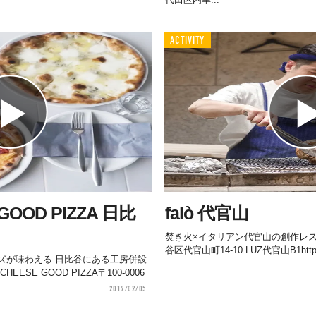
ACTIVITY
GOOD PIZZA 日比
falò 代官山
焚き火×イタリアン代官山の創作レストラン
谷区代官山町14-10 LUZ代官山B1https://f
ズが味わえる 日比谷にある工房併設
ESE GOOD PIZZA〒100-0006
2019/02/05