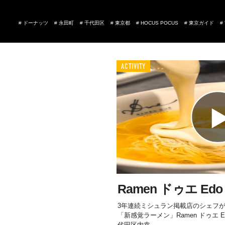
#
ドーナッツ
#
永田町
#
千代田区
#
東京都
#
HOCUS POCUS
#
東京ガイド
#
ACTIVITY
Ramen ドゥエ Edo
3年連続ミシュラン掲載店のシェフ
「新感覚ラーメン」Ramen ドゥエ Edo 
代田区内幸...