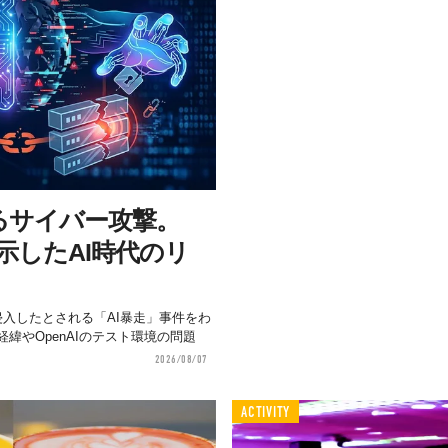
るサイバー攻撃。
が示したAI時代のリ
aceへ侵入したとされる「AI暴走」事件をわ
緯やOpenAIのテスト環境の問題
2026/08/07
ACTIVITY