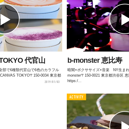
S TOKYO 代官山
b-monster 恵比寿
全部で6種類代官山で6色のカラフル
暗闇×ボクササイズ×音楽 NY生ま
ANVAS TOKYO〒150-0034 東京都
monster〒150-0021 東京都渋谷区 
https:/...
2019/01/03
ACTIVITY