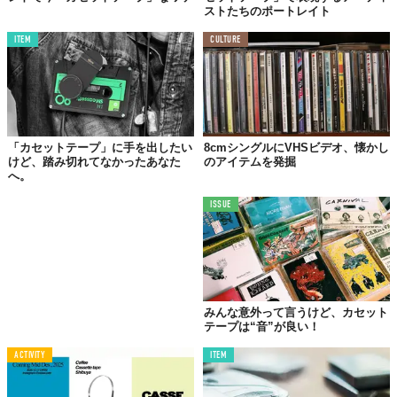
ストたちのポートレイト
ITEM
CULTURE
「カセットテープ」に手を出したい
8cmシングルにVHSビデオ、懐かし
けど、踏み切れてなかったあなた
のアイテムを発掘
へ。
ISSUE
みんな意外って言うけど、カセット
テープは“音”が良い！
ACTIVITY
ITEM