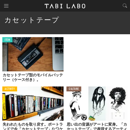
カセットテープ
ITEM
カセットテープ型のモバイルバッテ
リー（ケース付き）。
ACTIVITY
CULTURE
失われたものを取り戻す。ポートラ
思い出の音源がアートに変身。「カ
ンドで今「カセットテープ」なワケ
セットテープ」で表現するアーティ