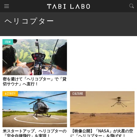
ヘリコプター
ITEM
密を避けて「ヘリコプター」で「貸
切サウナ」へ直行！
ACTIVITY
CULTURE
米スタートアップ、ヘリコプターの
【映像公開】「NASA」が火星の空
「完全自律飛行」を実現！
に「ヘリコプター」を飛ばす！