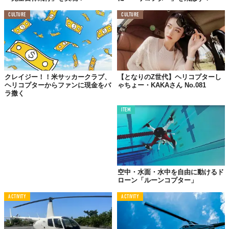
CULTURE
CULTURE
クレイジー！！米サッカークラブ、
【となりのZ世代】ヘリコプターし
ヘリコプターからファンに現金をバ
ゃちょー・KAKAさん No.081
ラ撒く
ITEM
空中・水面・水中を自由に動けるド
ローン「ルーンコプター」
ACTIVITY
ACTIVITY