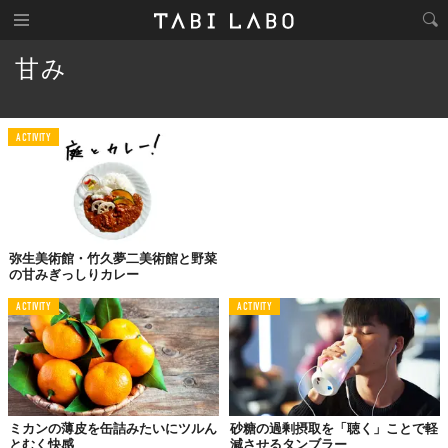
甘み
ACTIVITY
弥生美術館・竹久夢二美術館と野菜
の甘みぎっしりカレー
ACTIVITY
ACTIVITY
ミカンの薄皮を缶詰みたいにツルん
砂糖の過剰摂取を「聴く」ことで軽
とむく快感
減させるタンブラー