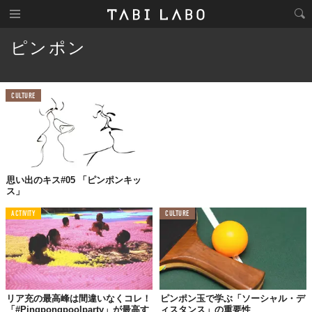
ピンポン
CULTURE
思い出のキス#05 「ピンポンキッ
ス」
ACTIVITY
CULTURE
リア充の最高峰は間違いなくコレ！
ピンポン玉で学ぶ「ソーシャル・デ
「#Pingpongpoolparty」が最高す
ィスタンス」の重要性