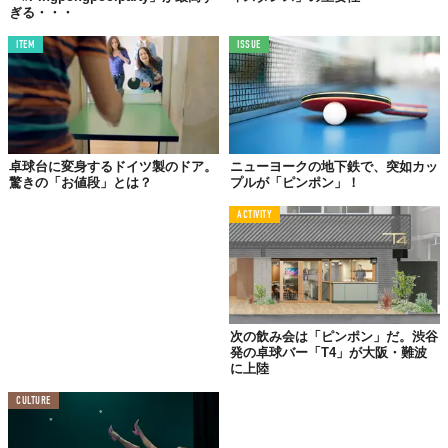
ぎる・・・
ITEM
ISSUE
卓球台に変身するドイツ製のドア。
ニューヨークの地下鉄で、突如カッ
驚きの「お値段」とは？
プルが「ピンポン」！
ACTIVITY
次の飲み会は「ピンポン」だ。渋谷
発の卓球バー「T4」が大阪・難波
に上陸
CULTURE