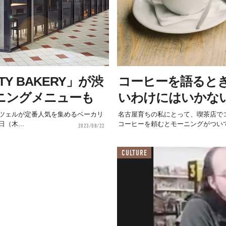
Y BAKERY」が渋
コーヒーを語ると
ニングメニューも
いわけにはいかな
ツェルが定番人気を集めるベーカリ
名古屋育ちの私にとって、喫茶店で
（木...
コーヒーを頼むとモーニングがついて
2023/08/22
CULTURE