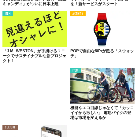
キャンディ」がついに日本上陸
を！新サービスがスタート
ITEM
ACTIVITY
「J.M. WESTON」が手掛けるユニ
POPで自由な80'sが甦る「スウォッ
ークでサステイナブルな新プロジェ
チ」
クト！
ITEM
機能やエコ目線じゃなくて「カッコ
イイから欲しい」 電動バイクの登
場は市場を変えるか
CULTURE