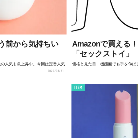
う前から気持ちい
Amazonで買え
「セックストイ」
性の人気も急上昇中。今回は定番人気
価格と見た目、機能面でも手を伸ば
2020/08/31
ITEM