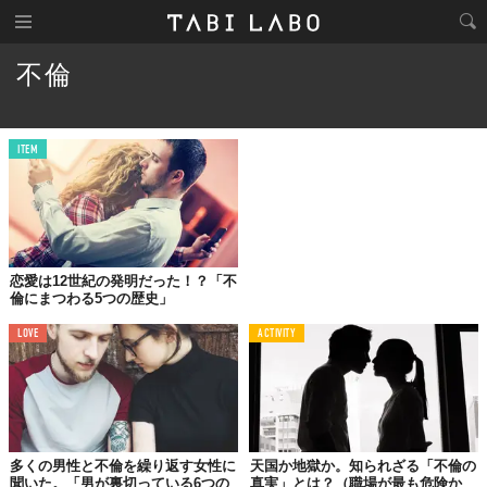
不倫
ITEM
恋愛は12世紀の発明だった！？「不
倫にまつわる5つの歴史」
LOVE
ACTIVITY
多くの男性と不倫を繰り返す女性に
天国か地獄か。知られざる「不倫の
聞いた。「男が裏切っている6つの
真実」とは？（職場が最も危険か