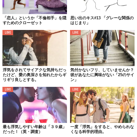
「恋人」というか「不倫相手」を隠
思い出のキス#13 「グレーな関係の
すためのクローゼット
はじまり」
LOVE
LOVE
浮気をされてサイアクな気持ちだっ
気付かないフリ、していませんか？
たけど、愛の奥深さを知れたからギ
彼があなたに興味がない「25のサイ
リギリ良しとする。
ン」
LOVE
LOVE
最も浮気しやすい年齢は「３９歳」
一度「浮気」をすると、やめられな
だった！（英・調査）
くなる科学的理由。