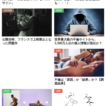
サイン」
も・・・）
CULTURE
ISSUE
公開当時、フランスで上映禁止とな
世界最大級の不倫サイトから、
った問題作
3,300万人分の個人情報が流出か？
LOVE
不倫は「原因」か「結果」か？【調
査結果】
ISSUE
LOVE