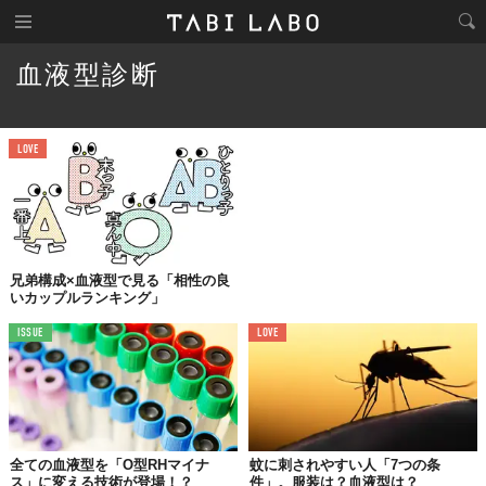
血液型診断
LOVE
兄弟構成×血液型で見る「相性の良
いカップルランキング」
ISSUE
LOVE
全ての血液型を「O型RHマイナ
蚊に刺されやすい人「7つの条
ス」に変える技術が登場！？
件」。服装は？血液型は？