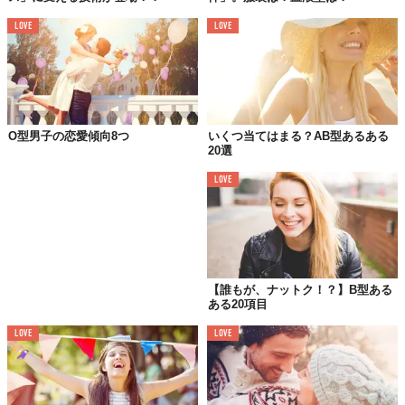
LOVE
LOVE
O型男子の恋愛傾向8つ
いくつ当てはまる？AB型あるある
20選
LOVE
【誰もが、ナットク！？】B型ある
ある20項目
LOVE
LOVE