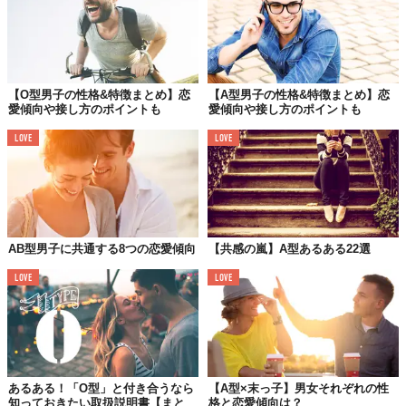
【O型男子の性格&特徴まとめ】恋
【A型男子の性格&特徴まとめ】恋
愛傾向や接し方のポイントも
愛傾向や接し方のポイントも
LOVE
LOVE
AB型男子に共通する8つの恋愛傾向
【共感の嵐】A型あるある22選
LOVE
LOVE
あるある！「O型」と付き合うなら
【A型×末っ子】男女それぞれの性
知っておきたい取扱説明書【まと
格と恋愛傾向は？