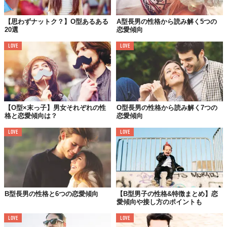
【思わずナットク？】O型あるある
A型長男の性格から読み解く5つの
20選
恋愛傾向
LOVE
LOVE
【O型×末っ子】男女それぞれの性
O型長男の性格から読み解く7つの
格と恋愛傾向は？
恋愛傾向
LOVE
LOVE
B型長男の性格と6つの恋愛傾向
【B型男子の性格&特徴まとめ】恋
愛傾向や接し方のポイントも
LOVE
LOVE