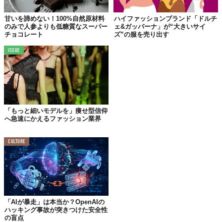
甘いを諦めない！100%自然原材料
ハイファッションブランド「ドルチ
のみで人参よりも低糖質なスーパー
ェ&ガッバーナ」が“大きいサイ
チョコレート
ズ”の服を売り出す
ISSUE
©
globalwork_official/Instagram
「もっと細いモデルを」痩せ型信仰
へ急速にかえるファッション業界
CULTURE
「AIが暴走」は本当か？OpenAIの
ハッキング事故が突きつけた安全性
の盲点