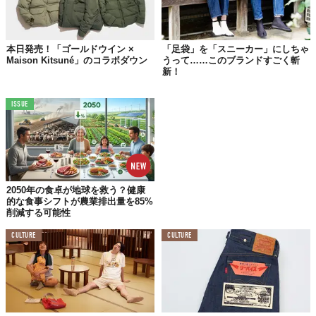
本日発売！「ゴールドウイン ×
「足袋」を「スニーカー」にしちゃ
Maison Kitsuné」のコラボダウン
うって……このブランドすごく斬
新！
ISSUE
2050年の食卓が地球を救う？健康
的な食事シフトが農業排出量を85%
削減する可能性
CULTURE
CULTURE
© 株式会社アダストリア
トレンドを反映した
デザイン
と
絶妙なサイズ感
を両立させた秘訣
は、コラボレーションした高山直子さん（身長155cm）、ひるい