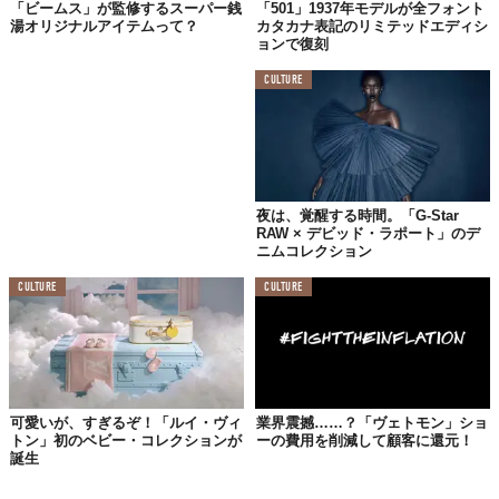
「ビームス」が監修するスーパー銭
「501」1937年モデルが全フォント
ちか.さん（身長152cm）の“欲しい”をそのまま落とし込んだこ
湯オリジナルアイテムって？
カタカナ表記のリミテッドエディシ
ョンで復刻
と、なんだそう。
CULTURE
“シンデレラサイズ”って、元々は足が小さかったシンデレラにち
なんで小さめサイズの靴を指していたみたいだけど、今回はふた
りの魔法使いがぴったりサイズで作ってくれたお洋服みたい。
こだわりの詰まった
13種類
のラインナップは、
9月9日（木）
の発
売に向けて、
コチラ
から先行予約を受付中。毎日の自分に美しく
夜は、覚醒する時間。「G-Star
フィットする“ドレス”をお探しのシンデレラたちはお見逃しな
RAW × デビッド・ラポート」のデ
く！
ニムコレクション
Top image: ©
株式会社アダストリア
CULTURE
CULTURE
TABI LABO
この世界は、もっと広いはずだ。
可愛いが、すぎるぞ！「ルイ・ヴィ
業界震撼……？「ヴェトモン」ショ
トン」初のベビー・コレクションが
ーの費用を削減して顧客に還元！
誕生