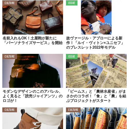
CULTURE
ISSUE
名前入れもOK！土屋鞄が新たに
故ヴァージル・アブローによる新
「パーソナライズサービス」を開始
作！「ルイ・ヴィトン×ユニセフ」
のブレスレット2022年モデル
CULTURE
ISSUE
モダンなデザインのこのアパレル、
「ビームス」と「農林水産省」がま
よく見ると「読売ジャイアンツ」の
さかのコラボ！「食」と「農」を結
ロゴが！
ぶプロジェクトがスタート
CULTURE
CULTURE