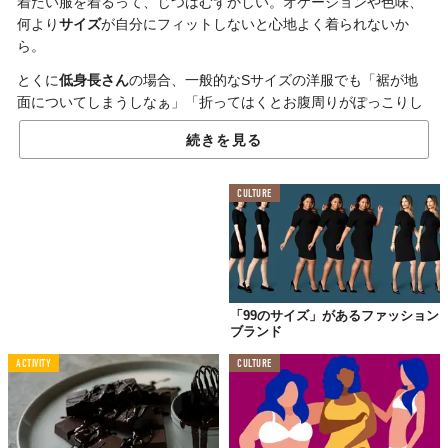
着たい服を着るって、じつはむずかしい。オケージョンや色味、
何より
サイズ
が自分にフィットしないと心地よく着られないか
ら。
とくに
低身長さん
の場合、一般的なSサイズの洋服でも「裾が地
面についてしまうしなぁ」「折ってはくとお腹周りがぽっこりし
てしまう」など、
切ない思い
をしてきた人も多いはず……。
続きを見る
「
身長が低くても、着たい服を諦めなくていいように
」という想
いから生まれた「GLOBAL WORK」の新レーベル「
EiiS（エ
CULTURE
ス）
」をご紹介！
サイズ調整しづらい
トレンチコート
も、袖がダボっとしてしまい
がちな
ニットカーディガン
も、さらっと纏いたい
マキシ丈ワンピ
ース
も、“シンデレラサイズ”に仕上げられている。
「99のサイズ」があるファッション
ブランド
ACTIVITY
CULTURE