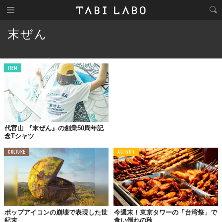
末ぜん
ITEM
代官山 『末ぜん』の創業50周年記
念Tシャツ
CULTURE
ACTIVITY
ポップアイコンの崩壊で表現した世
今週末！東京タワーの「台湾祭」で
紀末
食い倒れの秋