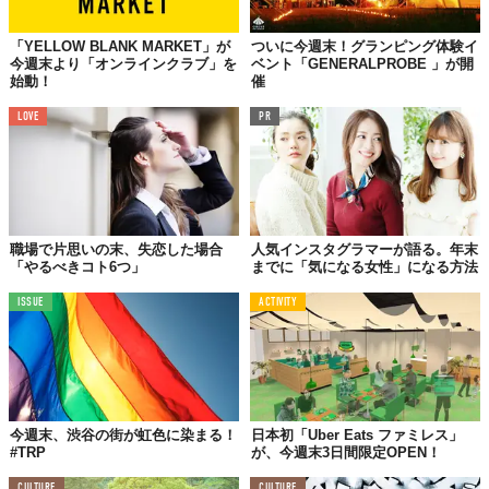
「YELLOW BLANK MARKET」が
ついに今週末！グランピング体験イ
今週末より「オンラインクラブ」を
ベント「GENERALPROBE 」が開
始動！
催
LOVE
PR
職場で片思いの末、失恋した場合
人気インスタグラマーが語る。年末
「やるべきコト6つ」
までに「気になる女性」になる方法
ISSUE
ACTIVITY
今週末、渋谷の街が虹色に染まる！
日本初「Uber Eats ファミレス」
#TRP
が、今週末3日間限定OPEN！
CULTURE
CULTURE