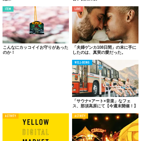
ITEM
LOVE
こんなにカッコイイお守りがあった
「夫婦ゲンカ108日間」の末に手に
のか！
したのは、真実の愛だった。
WELL-BEING
「サウナ×アート×音楽」なフェ
ス、那須高原にて【今週末開催！】
ACTIVITY
ACTIVITY