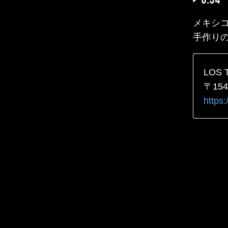
メキシ
手作り
LOS 
〒15
https: