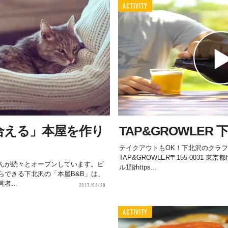
ACTIVITY
合える」本屋を作り
TAP&GROWLER 
）
テイクアウトもOK！下北沢のクラ
TAP&GROWLER〒155-0031 東
んが続々とオープンしています。ビ
ル1階https...
らできる下北沢の「本屋B&B」は、
...
2017/06/20
ACTIVITY