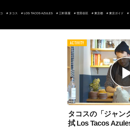
コ
#
タコス
#
LOS TACOS AZULES
#
三軒茶屋
#
世田谷区
#
東京都
#
東京ガイド
#
ACTIVITY
タコスの「ジャン
拭 Los Tacos Azule