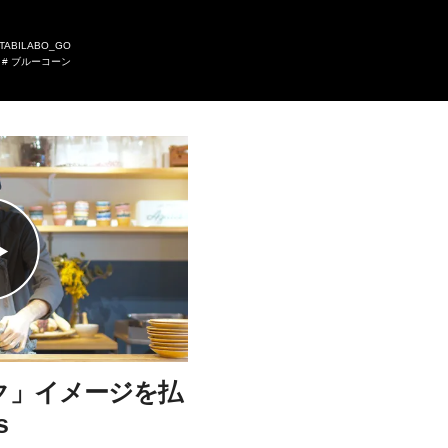
TABILABO_GO
#
ブルーコーン
ク」イメージを払
s