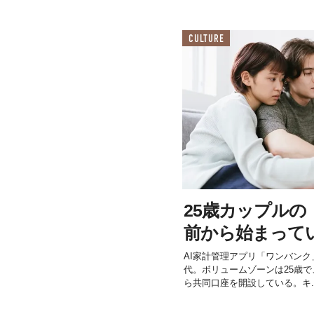
CULTURE
25歳カップルの
前から始まって
AI家計管理アプリ「ワンバンク
代。ボリュームゾーンは25歳
ら共同口座を開設している。キ..