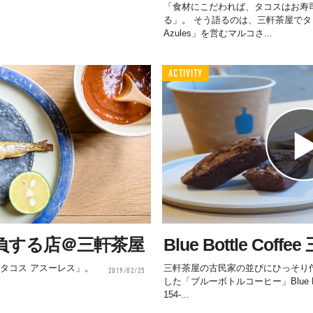
「食材にこだわれば、タコスはお寿
る」。 そう語るのは、三軒茶屋でタコス
Azules」を営むマルコさ...
ACTIVITY
負する店＠三軒茶屋
Blue Bottle Coff
タコス アスーレス」。
三軒茶屋の古民家の並びにひっそり佇
2019/02/25
した「ブルーボトルコーヒー」Blue Bot
154-...