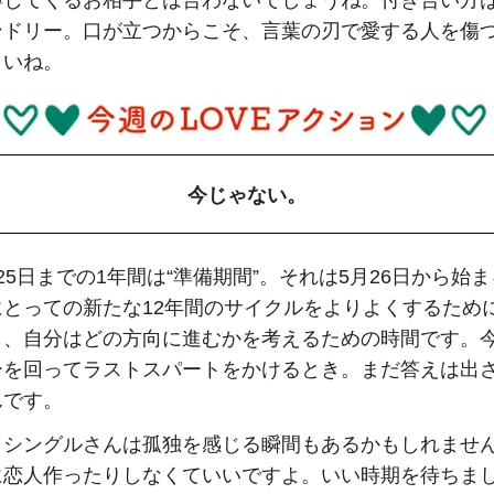
縛してくるお相手とは合わないでしょうね。付き合い方
ンドリー。口が立つからこそ、言葉の刃で愛する人を傷
さいね。
今じゃない。
25日までの1年間は“準備期間”。それは5月26日から始
にとっての新たな12年間のサイクルをよりよくするため
し、自分はどの方向に進むかを考えるための時間です。
ーを回ってラストスパートをかけるとき。まだ答えは出
んです。
、シングルさんは孤独を感じる瞬間もあるかもしれませ
に恋人作ったりしなくていいですよ。いい時期を待ちま