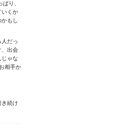
っぱり、
ていくか
のかもし
る人だっ
ぐ、出会
んじゃな
お相手か
磨き続け