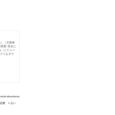
法』（文藝春
る開運↑美女に
la」にてメー
アプリをダウ
om/art-skvortsova
恋愛
#
占い