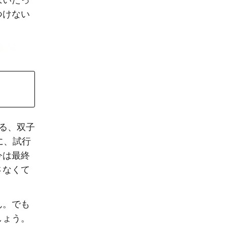
はいたっ
つけない
まる、双子
に、試行
今は最終
さなくて
ん。でも
しょう。