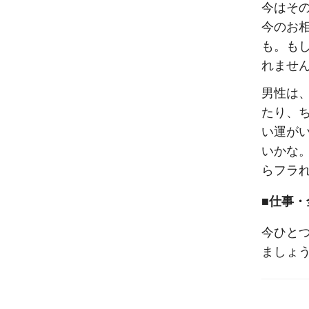
今はそ
今のお
も。も
れませ
男性は
たり、
い運が
いかな
らフラ
■仕事・
今ひと
ましょ