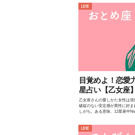
LOVE
目覚めよ！恋愛力＜
星占い【乙女座
乙女座さんの愛しかた女性は清
破綻のない安定感が異性に好ま
しがち。ある意味、12星座中No..
LOVE