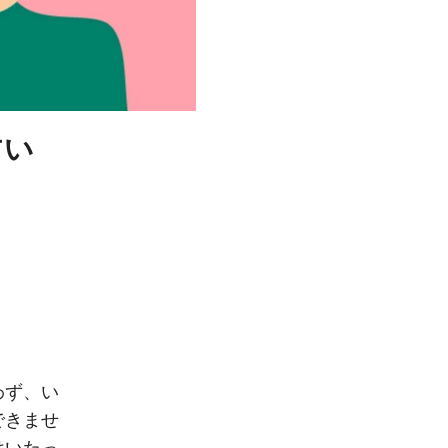
占い
わず、い
できませ