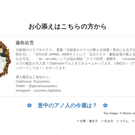
お心添えはこちらの方から
藤島佑雪
元銀座のクラブホステス。 著書『元銀座ホステスが教える強運！美女になる方
秋社刊）。『VOGUE JAPAN』WEBサイトにて「元ホステス・藤島佑雪が教え
なる方法」、『an・an web』にてお悩み相談「クラブ佑雪」連載中。「cocona
ルでの鑑定が大人気！Clubhouseでもときどきルームやってます。LINE占い（
ンロードしてね！）もやってます。
個人鑑定は
こちら
から。
Clubhouse: ＠yousetsu
Twitter：
@ginzanoyousetsu
Instagram：
yousetsu.fujishima
🔯
意中のアノ人の今週は？
🔯
Top image: ©
iStock.c
#
仕事・働き方
#
生き方
#
コラム
#