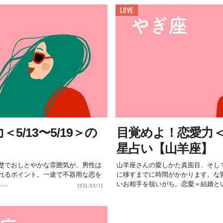
LOVE
5/13〜5/19＞の
目覚めよ！恋愛力＜5/
】
星占い【山羊座】
楚でおしとやかな雰囲気が、男性は
山羊座さんの愛しかた真面目、そし
れるポイント。一途で不器用な恋を
に移すまでに時間がかかります。な
..
いお相手を狙いがち。恋愛＝結婚とい.
2024/05/12