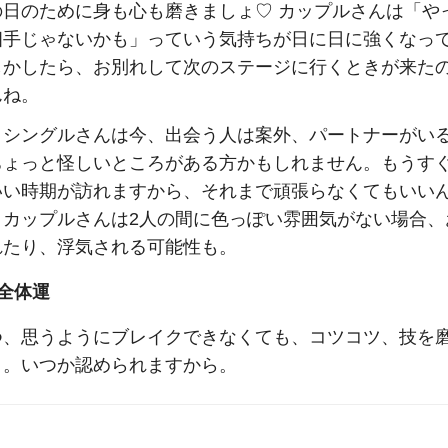
の日のために身も心も磨きましょ♡ カップルさんは「や
相手じゃないかも」っていう気持ちが日に日に強くなっ
しかしたら、お別れして次のステージに行くときが来た
んね。
、シングルさんは今、出会う人は案外、パートナーがい
ちょっと怪しいところがある方かもしれません。もうす
いい時期が訪れますから、それまで頑張らなくてもいい
。カップルさんは2人の間に色っぽい雰囲気がない場合、
れたり、浮気される可能性も。
全体運
つ、思うようにブレイクできなくても、コツコツ、技を
う。いつか認められますから。