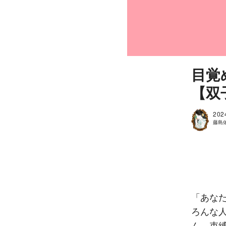
目覚
【双
202
藤島
「あな
ろんな