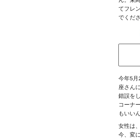
ん。束
てフレ
でくだ
今年5月
座さん
錯誤を
コーナ
もいい
女性は
今、変