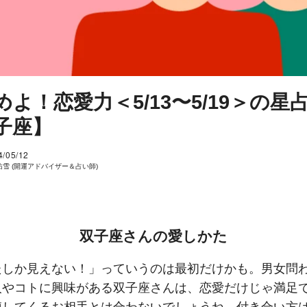
めよ！恋愛力＜5/13〜5/19＞の星
子座】
4/05/12
佑雪 (開運アドバイザー＆占い師)
双子座さんの愛しかた
たしか見えない！」っていうのは最初だけかも。男女問
人やコトに興味がある双子座さんは、恋愛だけじゃ満足