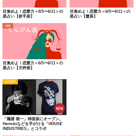
女性は、シングルさんはあまり欲望を晒すタイプではないかもし
目覚めよ！恋愛力＜6/5〜6/11＞の
目覚めよ！恋愛力＜6/5〜6/11＞の
れませんが、今週は貪欲にいきましょう。服装もメイクもセクシ
星占い【射手座】
星占い【蟹座】
ーに。カップルさんはお相手の前でくらい、大胆になっちゃえ
LOVE
ば？ 自分からお相手を押し倒すっていうのも、素晴らしいと思い
ます。
男性は、シングルさんは自分から積極的にアプローチするのもい
いですし、向こうから積極的に誘われる可能性も濃厚です。とに
かく、楽しんで！ カップルさんは今週はテーマ“酒池肉林”でお願
目覚めよ！恋愛力＜6/5〜6/11＞の
いします。欲望に忠実に従うのが開運の元です。
星占い【天秤座】
■仕事・全体運
ACTIVITY
楽しみながらコツコツと、って感じですかね。周囲を気にするよ
り、自分の世界にどっぷり浸かってやるのがいいみたい。
「麺屋 猪一」神楽坂にオープン。
Hermèsなどを手がける「HOUSE
INDUSTRIES」とコラボ