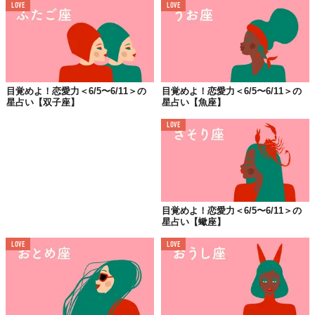
お心添えはこちらの方から
LOVE
LOVE
藤島佑雪
元銀座のクラブホステス。 著書『元銀座ホステスが教え
る強運！美女になる方法』（文藝春秋社刊）。『VOGUE
JAPAN』WEBサイトにて「元ホステス・藤島佑雪が教え
る開運↑美女になる方法」、『an・an web』にてお悩み相
目覚めよ！恋愛力＜6/5〜6/11＞の
目覚めよ！恋愛力＜6/5〜6/11＞の
談「クラブ佑雪」連載中。「coconala」にてメールでの鑑
星占い【双子座】
星占い【魚座】
定が大人気！Clubhouseでもときどきルームやってます。
LINE占い（アプリをダウンロードしてね！）もやってま
す。
LOVE
個人鑑定は
こちら
から。
Clubhouse: ＠yousetsu
Twitter：
@ginzanoyousetsu
Instagram：
yousetsu.fujishima
目覚めよ！恋愛力＜6/5〜6/11＞の
🔯
意中のアノ人の今週は？
🔯
星占い【蠍座】
Top image: ©
iStock.com/art-skvortsova
LOVE
LOVE
TABI LABO
この世界は、もっと広いはずだ。