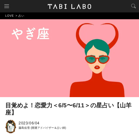
LOVE
占い
目覚めよ！恋愛力＜6/5〜6/11＞の星占い【山羊
座】
2023/06/04
藤島佑雪 (開運アドバイザー＆占い師)