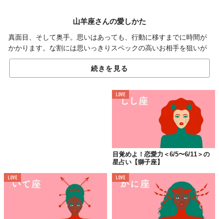
山羊座さんの愛しかた
真面目、そして奥手。思いはあっても、行動に移すまでに時間が
かかります。な割には思いっきりスペックの高いお相手を狙いが
ち。恋愛＝結婚という意識の方が多いのも特徴です。プライドの
続きを見る
高さゆえ、失敗への恐れがあり、素の自分を出せないことが恋の
敗因になりがち。な割には、セクシーな方が多いというのが不思
議ですね。
LOVE
欲望全開が吉。
目覚めよ！恋愛力＜6/5〜6/11＞の
星占い【獅子座】
恋愛＆セックス運が相変わらず好調です。それも、激しい感じ♡
LOVE
LOVE
シングルさんはリアルでもオンラインでもいい出会いに恵まれそ
う。カップルさんはおいしいものを食べて、ハマっている趣味を
一緒に楽しんで、ベッドの上でも盛り上がるっていうのを、徹底
するといいかも。