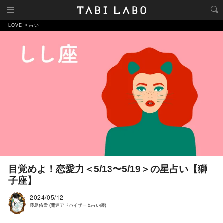
LOVE
占い
目覚めよ！恋愛力＜5/13〜5/19＞の星占い【獅
子座】
2024/05/12
藤島佑雪 (開運アドバイザー＆占い師)