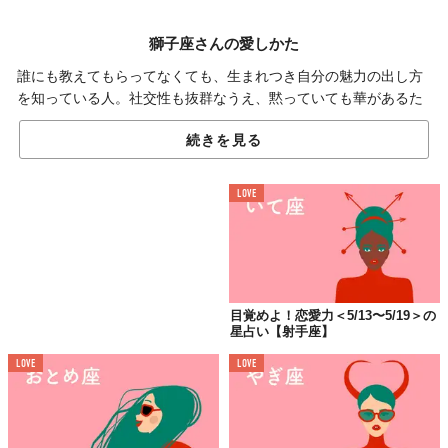
獅子座さんの愛しかた
誰にも教えてもらってなくても、生まれつき自分の魅力の出し方
を知っている人。社交性も抜群なうえ、黙っていても華があるた
め、モテます。また、そのことを自分でもわかっていて、プライ
続きを見る
ドも高め。お相手には、それなりの扱いを求めます。ゆえに、ち
ょっとでも雑に扱われると、もうダメ。
LOVE
大人への階段を上がるとき。
目覚めよ！恋愛力＜5/13〜5/19＞の
星占い【射手座】
好きな人と結婚したいっていうより、「○歳までに結婚したい」
「経済的な面を考えて結婚したい」っていう人は5月25日までに
LOVE
LOVE
最大で入籍、ベターで婚約、最低でもお相手確保しておくといい
かも。感情より大人としての理性で割り切って、覚悟を決めれば
なんとかなるはず。