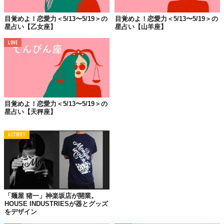
女性は、シングルさんは今出会う人はちゃんと将来を一緒に考え
られる人のはず。最初から結婚前提で話を進めてみては？ 片想い
目覚めよ！恋愛力＜5/13〜5/19＞の
目覚めよ！恋愛力＜5/13〜5/19＞の
さんもそれ前提でお相手に気持ちを伝えて、今後の身の振り方を
星占い【乙女座】
星占い【山羊座】
決めてはいかが？ カップルさんはお相手と入籍するのもいいで
LOVE
しょう。まだ、そんな話になってないならお相手に結婚について
どう考えているか、意思確認を。
男性は、シングルさんはいい匂いを漂わせていて、仕事ができる
しっかりした方に注目を。この時期会う方とは結婚することを想
像しながら距離を縮めてみるといいでしょう。カップルさんはお
目覚めよ！恋愛力＜5/13〜5/19＞の
相手が真剣に結婚を考えている場合、「あなたとはないかも」と
星占い【天秤座】
お別れを告げられる可能性も。逆に結婚へと話が進む可能性も高
いですけどね。
ACTIVITY
■仕事・全体運
昇進のビッグチャンス到来。覚悟を決めて、コツコツ重たい仕事
に取り組みましょう。
「麺屋 猪一」神楽坂店が開業。
HOUSE INDUSTRIESが器とグッズ
をデザイン