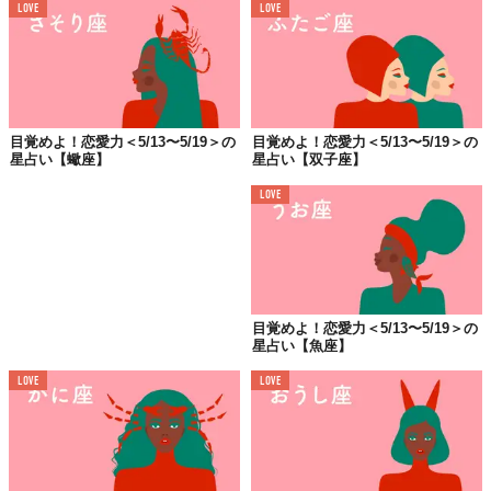
LOVE
LOVE
お心添えはこちらの方から
藤島佑雪
元銀座のクラブホステス。 著書『元銀座ホステスが教え
目覚めよ！恋愛力＜5/13〜5/19＞の
目覚めよ！恋愛力＜5/13〜5/19＞の
る強運！美女になる方法』（文藝春秋社刊）。『VOGUE
星占い【蠍座】
星占い【双子座】
JAPAN』WEBサイトにて「元ホステス・藤島佑雪が教え
る開運↑美女になる方法」、『an・an web』にてお悩み相
談「クラブ佑雪」連載中。「coconala」にてメールでの鑑
LOVE
定が大人気！Clubhouseでもときどきルームやってます。
LINE占い（アプリをダウンロードしてね！）もやってま
す。
個人鑑定は
こちら
から。
Clubhouse: ＠yousetsu
Twitter：
@ginzanoyousetsu
Instagram：
yousetsu.fujishima
目覚めよ！恋愛力＜5/13〜5/19＞の
星占い【魚座】
🔯
意中のアノ人の今週は？
🔯
LOVE
LOVE
Top image: ©
iStock.com/art-skvortsova
TABI LABO
この世界は、もっと広いはずだ。