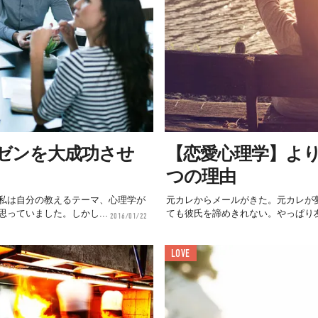
ゼンを大成功させ
【恋愛心理学】よ
つの理由
私は自分の教えるテーマ、心理学が
元カレからメールがきた。元カレが
っていました。しかし...
ても彼氏を諦めきれない。やっぱり友
2016/01/22
LOVE