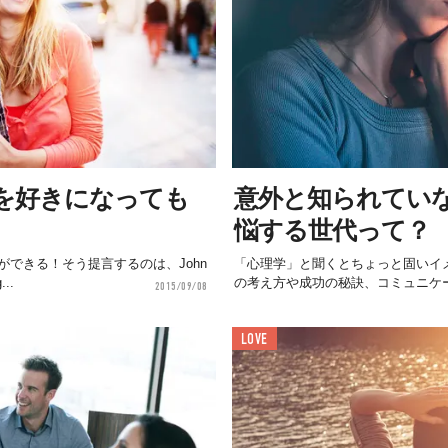
を好きになっても
意外と知られていな
悩する世代って？
できる！そう提言するのは、John
「心理学」と聞くとちょっと固いイ
..
の考え方や成功の秘訣、コミュニケー
2015/09/08
LOVE