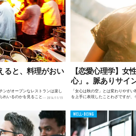
えると、料理がおい
【恋愛心理学】女
心」。脈ありサイ
チンがオープンなレストランは楽し
「女心は秋の空」とは変わりやすい
れいるのかを見ること...
を上手に表現したことわざですが、そ
2014/11/15
WELL-BEING