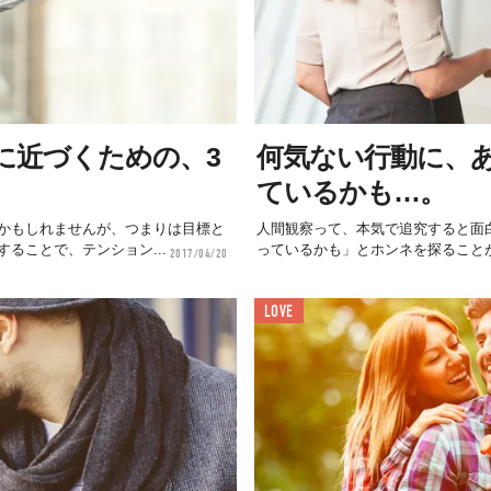
に近づくための、3
何気ない行動に、
ているかも…。
かもしれませんが、つまりは目標と
人間観察って、本気で追究すると面
ることで、テンション...
っているかも」とホンネを探ることが
2017/04/20
LOVE