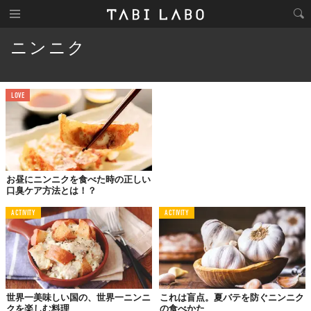
ニンニク
LOVE
お昼にニンニクを食べた時の正しい
口臭ケア方法とは！？
ACTIVITY
ACTIVITY
世界一美味しい国の、世界一ニンニ
これは盲点。夏バテを防ぐニンニク
クを楽しむ料理
の食べかた