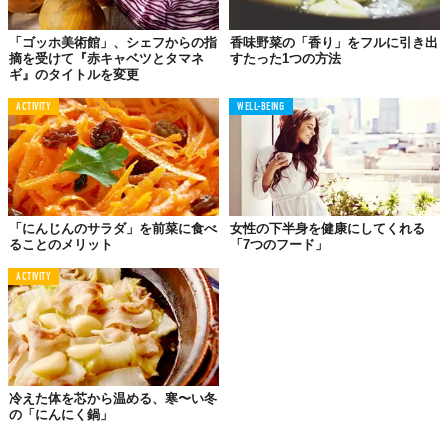
「ゴッホ美術館」、シェフからの指
香味野菜の「香り」をフルに引き出
摘を受けて『赤キャベツとタマネ
すたった1つの方法
ギ』のタイトルを変更
ACTIVITY
WELL-BEING
「にんじんのサラダ」を前菜に食べ
女性の下半身を健康にしてくれる
ることのメリット
「7つのフード」
ACTIVITY
冷えた体を芯から温める、寒〜い冬
の「にんにく鍋」