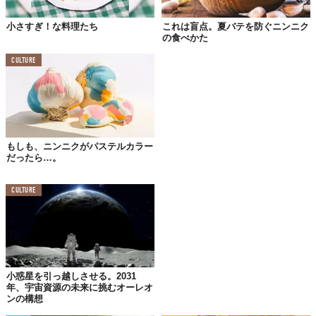
©2018 FOOD CREATIVE FACTORY
小さすぎ！な料理たち
これは盲点。夏バテを防ぐニンニク
「世界一おいしい料理」そんな最大級の賞賛で知られるジョージ
の食べかた
ア料理。ただ、このシュクメルリに限っては、ちょっと勝手が違
CULTURE
うかもしれません。むしろ、“世界一ニンニクをおいしく食べるた
めの料理”の方がふさわしい？だって、丸々1つ使って料理する、
ニンニク増しましの一品だから。
鶏肉を牛乳、サワークリーム、パンと一緒に煮込んでつくる濃厚
なコクがあと引く、グラタンのような料理です。では、欲望のま
もしも、ニンニクがパステルカラー
まに。
だったら…。
CULTURE
材料
ニンニク：1個
バゲット：適量
鶏もも肉（から揚げ用）：200g
小惑星を引っ越しさせる。2031
バター：10g
年、宇宙資源の未来に挑むオーレオ
ンの構想
A牛乳：200ml