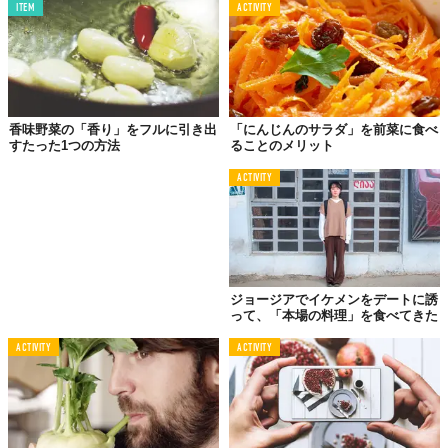
Aサワークリーム：50g
ITEM
ACTIVITY
A塩：小さじ1/5
粗挽き黒こしょう：適量
香味野菜の「香り」をフルに引き出
「にんじんのサラダ」を前菜に食べ
作り方
すたった1つの方法
ることのメリット
【1】ニンニクをみじん切りし、バゲットは一口サイズに切ってト
ACTIVITY
ーストする。
【2】フライパンにバター、ニンニクを入れて中火で熱し、香りが
立つまで炒めたら、鶏もも肉を加えて色が変わるまで炒める。
【3】Aを加えて中火で10分煮たら、パンと一緒に器に盛り、粗挽
ジョージアでイケメンをデートに誘
き黒こしょうを振って完成です。
って、「本場の料理」を食べてきた
Top photo: ©
2018 FOOD CREATIVE FACTORY
ACTIVITY
ACTIVITY
Text used with permission by
FOOD CREATIVE FACTORY
TABI LABO
この世界は、もっと広いはずだ。