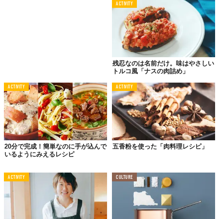
ACTIVITY
残忍なのは名前だけ。味はやさしい
トルコ風「ナスの肉詰め」
ACTIVITY
ACTIVITY
20分で完成！簡単なのに手が込んで
五香粉を使った「肉料理レシピ」
いるようにみえるレシピ
ACTIVITY
CULTURE