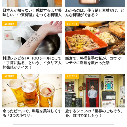
日本人が知らない！感動するほど美
わかるのは、使う鍋と素材だけ。ど
味しい「中東料理」をつくる料理人
んな料理ができる？
ACTIVITY
ACTIVITY
料理レシピをTATTOOシールにして
鎌倉で、料理苦手な私が、コウ ケ
「手首に貼る」という、イタリア人
ンテツに料理を教わった話
的発想がナイス！
ACTIVITY
ACTIVITY
余ったビールで、料理を美味しくす
旅するシェフの「世界のごちそう」
る「3つの小ワザ」
を、自宅で楽しもう！