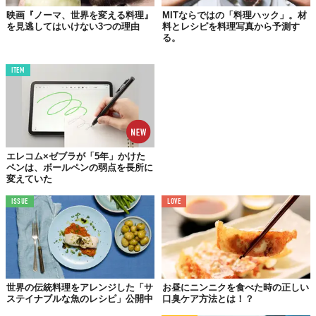
映画『ノーマ、世界を変える料理』
MITならではの「料理ハック」。材
を見逃してはいけない3つの理由
料とレシピを料理写真から予測す
る。
ITEM
エレコム×ゼブラが「5年」かけた
ペンは、ボールペンの弱点を長所に
変えていた
ISSUE
LOVE
世界の伝統料理をアレンジした「サ
お昼にニンニクを食べた時の正しい
ステイナブルな魚のレシピ」公開中
口臭ケア方法とは！？