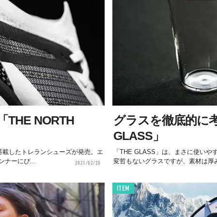
HE NORTH
グラスを徹底的に考
GLASS」
トを搭載したトレランシューズが発売。エ
「THE GLASS」は、まさに使
ナーにぴ...
変哲もないグラスですが、素材は厚み
2021/02/20
ITEM