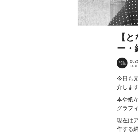
【と
ー・綱
202
TAB
今日も元
介しま
本や紙
グラフ
現在はア
作する綱