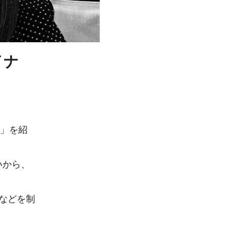
イナ
」を紹
いから、
』などを制