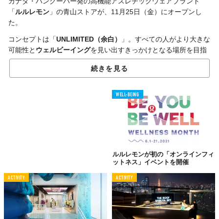
カナダ・バンクーバー発の高機能アスレチックウェアブランド
「
ルルレモン
」の青山ストアが、11月25日（金）にオープンし
た。
コンセプトは「
UNLIMITED（余白）
」。すべての人がより大きな
可能性と
ウェルビーイング
を見い出すきっかけとなる場所を目指
す。
続きを見る
そのポイントは、国内8店舗目にして初の設置となる
ルーフトップ
スペース
！汗を流して心と身体の総合的な健康を実現する、とい
WELL-BEING
うルルレモンのフィロソフィーに因んだ場所となっている。
また、1階にはプレミアムデイリーウェアライン「
OTM（On The
Move）
」を中心に、先行発売の新商品やカプセルコレクション
などを展開。2階はヨガやランニング、ゴルフ、ハイキングなどさ
まざまなアクティビティに対応する品揃えだ。
ルルレモンが初の「オンラインフィ
ットネス」イベントを開催
フラッグシップストアのような位置付けとして、積極的にブラン
ドメッセージを発信していくという。
ACTIVITY
ACTIVITY