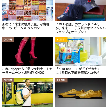
新宿に「未来の駄菓子屋」が出現
「MLB公認」のブランド「'47」
中！by. ビームス ジャパン
が、東京・二子玉川にオフィシャル
ショップをオープン！
CULTURE
ACTIVITY
これであなたも「美少女戦士」！セ
「niko and ...」が「イザカヤ」
ーラームーンｘJIMMY CHOO
に！注目の下町居酒屋とコラボ
CULTURE
CULTURE