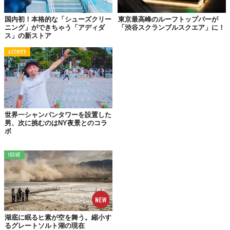
国内初！本格的な「シューズクリー
東京最高峰のルーフトップバーが
ニング」ができちゃう「アディダ
「渋谷スクランブルスクエア」に！
ス」の新ストア
ACTIVITY
世界一シャンパンタワーを設置した
男、次に挑むのはNY夜景とのコラ
ボ
©
lululemon Japan / Instagram
ISSUE
近くを訪れた際は、ぜひ立ち寄ってみては？
『lululemonAoyama』
【住所】東京都港区南青山5-5-1
湖底に眠るヒ素が空を舞う。縮小す
【営業時間】11時〜20時
るグレートソルト湖の現在