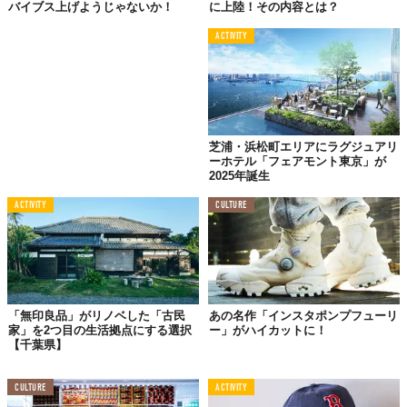
バイブス上げようじゃないか！
に上陸！その内容とは？
ACTIVITY
芝浦・浜松町エリアにラグジュアリ
ーホテル「フェアモント東京」が
2025年誕生
ACTIVITY
CULTURE
「無印良品」がリノベした「古民
あの名作「インスタポンプフューリ
家」を2つ目の生活拠点にする選択
ー」がハイカットに！
【千葉県】
CULTURE
ACTIVITY