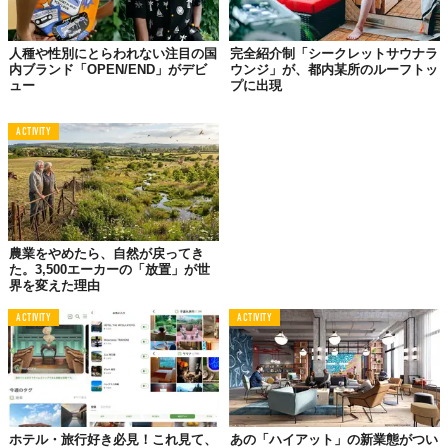
人種や性別にとらわれない注目の国
完全紹介制「シークレットサウナラ
内ブランド「OPEN/END」がデビ
ウンジ」が、都内某所のルーフトッ
ュー
プに出現
ACTIVITY
農業をやめたら、自然が戻ってき
た。3,500エーカーの「放置」が世
界を変えた理由
ACTIVITY
ACTIVITY
ホテル・旅行好き必見！これ見て、
あの「ハイアット」の新業態がつい