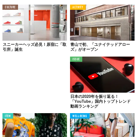
CULTURE
ACTIVITY
Top image: ©
lululemon
TABI LABO
この世界は、もっと広いはずだ。
スニーカーヘッズ必見！原宿に「取
青山で初、「ユナイテッドアロー
引所」誕生
ズ」がオープン
ISSUE
日本の2020年を振り返る！
「YouTube」国内トップトレンド
動画ランキング
ITEM
WELL-BEING