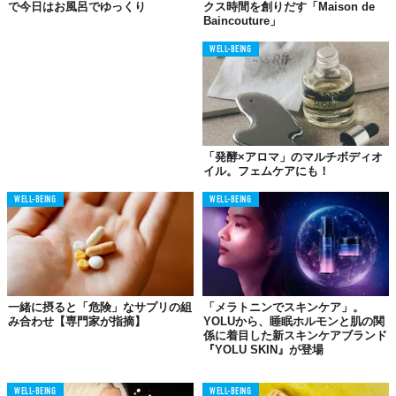
で今日はお風呂でゆっくり
クス時間を創りだす「Maison de
Baincouture」
WELL-BEING
「発酵×アロマ」のマルチボディオ
イル。フェムケアにも！
WELL-BEING
WELL-BEING
一緒に摂ると「危険」なサプリの組
「メラトニンでスキンケア」。
み合わせ【専門家が指摘】
YOLUから、睡眠ホルモンと肌の関
係に着目した新スキンケアブランド
『YOLU SKIN』が登場
WELL-BEING
WELL-BEING