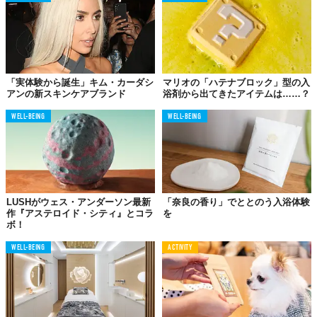
「実体験から誕生」キム・カーダシ
マリオの「ハテナブロック」型の入
アンの新スキンケアブランド
浴剤から出てきたアイテムは……？
WELL-BEING
WELL-BEING
LUSHがウェス・アンダーソン最新
「奈良の香り」でととのう入浴体験
作『アステロイド・シティ』とコラ
を
ボ！
WELL-BEING
ACTIVITY