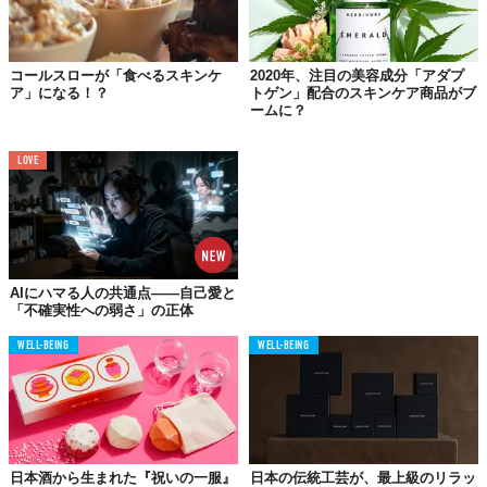
『「生サプリラテ DHA＆EPA バナナ味」＆「生サプリラテ 
セサミン＆ビタミンＥ 黒ゴマきなこ味」』
【価格】500円（税込）※1袋3個入り（3杯分）
コールスローが「食べるスキンケ
2020年、注目の美容成分「アダプ
【販売チャネル・ECストアサイト】
ア」になる！？
トゲン」配合のスキンケア商品がブ
・Amazonストアページ
ームに？
https://www.amazon.co.jp/dp/B0C7GPG19Q
・Suntory Wellness ストアページ 
LOVE
https://www.suntory-kenko.com/supplement/pouch/43450
Top image: ©
サントリー食品インターナショナル
TABI LABO
AIにハマる人の共通点——自己愛と
「不確実性への弱さ」の正体
この世界は、もっと広いはずだ。
WELL-BEING
WELL-BEING
日本酒から生まれた『祝いの一服』
日本の伝統工芸が、最上級のリラッ