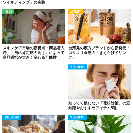
ワイルディング」の奇跡
©サントリー食品インターナショナル
ISSUE
ACTIVITY
今回のリリースでは、「DHA＆EPA バナナ味」と「セサミン＆ビ
タミン E 黒ゴマきなこ味」の2種類が登場し、どちらも“ラテ感
覚”でからだにうれしい栄養をおいしく飲めるというわけだ
学校給食でもおなじみだった「ミルメーク」のようにミルクに混
ぜるだけという手軽さで、「サプリがある毎日」なんて新習慣は
スキンケア市場の新視点：商品購入
台湾発の漢方ブランドから新発売！
いかがだろう。
時、「自己肯定感の高さ」によって
コリコリ食感の「きくらげドリン
商品選択が大きく変わる可能性
ク」
WELL-BEING
知ってて損しない「花粉対策」の豆
知識やおすすめアイテム5選
WELL-BEING
WELL-BEING
©サントリー食品インターナショナル