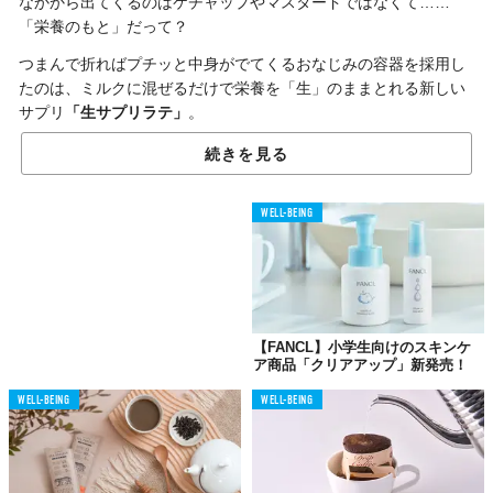
なかから出てくるのはケチャップやマスタードではなくて……
「栄養のもと」だって？
つまんで折ればプチッと中身がでてくるおなじみの容器を採用し
たのは、ミルクに混ぜるだけで栄養を「生」のままとれる新しい
サプリ
「生サプリラテ」
。
今週7月4日（火）から、ECサイト（Amazon、サントリーウエル
続きを見る
ネス）での販売を開始した。
同商品は、普段の食事のなかで手軽においしく体にいいものを摂
WELL-BEING
りたいというニーズに対して、簡単に栄養補給ができる新しいサ
プリ体験を提案。
加熱していない生のサプリメント成分を含むオイル部分と、加熱
殺菌が必要なシロップ部分の2つに分けてパッケージすることで、
おいしさを保つことに成功したとのこと。
【FANCL】小学生向けのスキンケ
ア商品「クリアアップ」新発売！
WELL-BEING
WELL-BEING