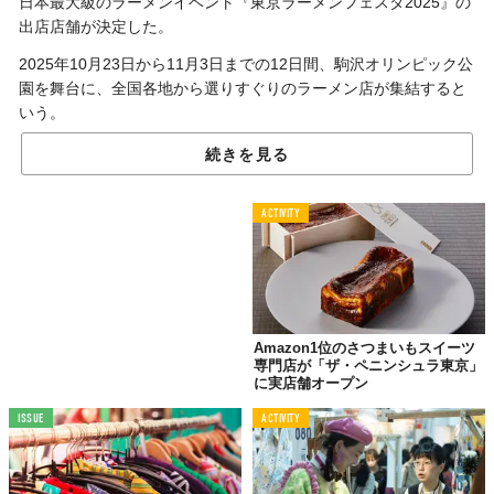
日本最大級のラーメンイベント『東京ラーメンフェスタ2025』の
出店店舗が決定した。
2025年10月23日から11月3日までの12日間、駒沢オリンピック公
園を舞台に、全国各地から選りすぐりのラーメン店が集結すると
いう。
続きを見る
全国から39店舗が集結、3幕制で展開
ACTIVITY
今年の『東京ラーメンフェスタ』は、全国のイベントや団体から
推薦された店舗が集う形式を採用。
北は北海道から南は熊本まで、26都道府県のラーメン店に加え、
海外からの出店も予定されている。
Amazon1位のさつまいもスイーツ
会期は3つの幕に分かれており、第1幕から第3幕まで、それぞれ
専門店が「ザ・ペニンシュラ東京」
13店舗ずつ、合計39種類のラーメンが提供されるとのこと。
に実店舗オープン
中には、惜しまれつつ閉店した名店の限定復活や、イベント初出
ISSUE
ACTIVITY
店となる23店舗も含まれており、ここでしか味わえない一杯との
出会いが期待される。