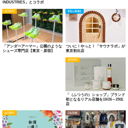
INDUSTRIES」とコラボ
ACTIVITY
WELL-BEING
「アンダーアーマー」公園のような
ついに！やっと！「サウナラボ」が
シューズ専門店【東京・原宿】
東京初出店
© 株式会社ラーメンデータバンク
ACTIVITY
各幕の見どころ、ちゃん系から世界が認めた一杯まで
1幕（10月23日〜26日）では、惜しまれつつ閉店した東京の名店
が復活するほか、近年ラーメン業界で話題となっている「ちゃん
「（ふつうの）ショップ」ブランド
系」や、人気YouTubeチャンネルとのコラボ店舗も出店するとい
初となるリアル店舗を10/26～29出
う。
店
ACTIVITY
CULTURE