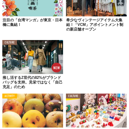
注目の「台湾マンガ」が東京・日本
希少なヴィンテージアイテム大集
橋に集結！
結！「VCM」アポイントメント制
の新店舗オープン
© 株式会社ラーメンデータバンク
第2幕（10月27日〜30日）は、イベント初出店の人気店が集結。
CULTURE
北海道の人気店や、深夜にしか食べられないという愛媛の一杯、
そして2023年に閉店した東京・目黒の名店が4日間限定で復活す
るとのこと。
推し活するZ世代の82%がブランド
バッグを支持。見栄ではなく「自己
充足」のため
ACTIVITY
CULTURE
© 株式会社ラーメンデータバンク