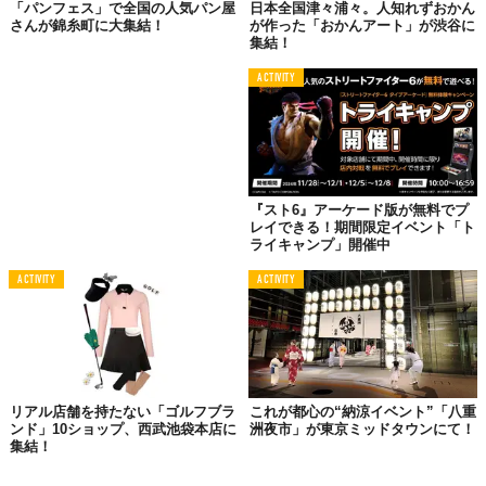
そして第3幕（10月31日〜11月3日）には、全国のラーメンイベン
「パンフェス」で全国の人気パン屋
日本全国津々浦々。人知れずおかん
さんが錦糸町に大集結！
が作った「おかんアート」が渋谷に
トで行列を作る実力店が参加。青森の津軽煮干しラーメンや、世
集結！
界的なグルメガイドに掲載された東西の名店によるコラボ、さら
にはオランダから逆輸入となる一杯も登場するようだ。
ACTIVITY
『スト6』アーケード版が無料でプ
レイできる！期間限定イベント「ト
ライキャンプ」開催中
ACTIVITY
ACTIVITY
© 株式会社ラーメンデータバンク
© 株式会社ラーメンデータバンク
リアル店舗を持たない「ゴルフブラ
これが都心の“納涼イベント”「八重
ンド」10ショップ、西武池袋本店に
洲夜市」が東京ミッドタウンにて！
集結！
駒沢公園で味わう、日本トップクラスのラーメン体験