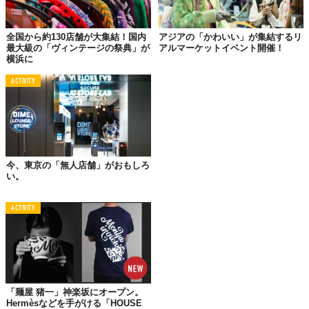
全国から約130店舗が大集結！国内
アジアの「かわいい」が集結するリ
最大級の「ヴィンテージの祭典」が
アルマーケットイベント開催！
横浜に
ACTIVITY
今、東京の「無人店舗」がおもしろ
い。
© 株式会社ラーメンデータバンク
ACTIVITY
「麺屋 猪一」神楽坂にオープン。
Hermèsなどを手がける「HOUSE