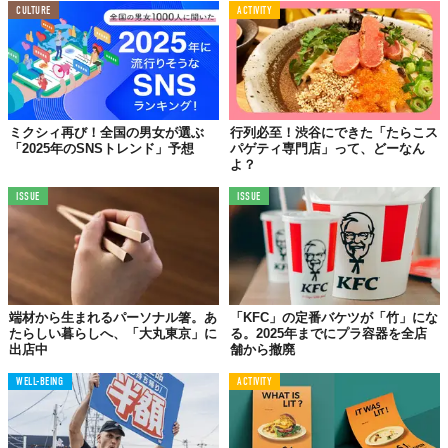
会場は駒沢オリンピック公園の中央広場で、入場は無料。ラーメ
CULTURE
ACTIVITY
ンは1杯1,100円のチケット制となっている。
前売りチケットは10月1日から全国のセブン-イレブンで販売が開
始されるほか、今年は数量限定でお得なセット券も用意される見
込みだ。
ミクシィ再び！全国の男女が選ぶ
行列必至！渋谷にできた「たらこス
「2025年のSNSトレンド」予想
パゲティ専門店」って、どーなん
よ？
ISSUE
ISSUE
端材から生まれるパーソナル箸。あ
「KFC」の定番バケツが「竹」にな
たらしい暮らしへ、「大丸東京」に
る。2025年までにプラ容器を全店
出店中
舗から撤廃
WELL-BEING
ACTIVITY