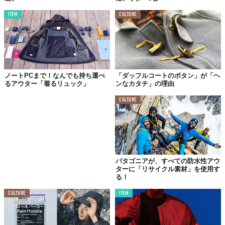
ITEM
CULTURE
ノートPCまで！なんでも持ち運べ
「ダッフルコートのボタン」が「ヘ
るアウター「着るリュック」
ンなカタチ」の理由
CULTURE
パタゴニアが、すべての防水性アウ
ターに「リサイクル素材」を使用す
る！
CULTURE
ITEM