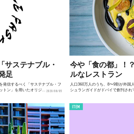
「サステナブル・
今や「食の都」！
発足
ルなレストラン
を発信するべく「サステナブル・フ
人口360万人のうち、8〜9割が外
トン」を用いたオリジ...
シュランガイドがドバイで創刊されて
2020/08/05
ITEM