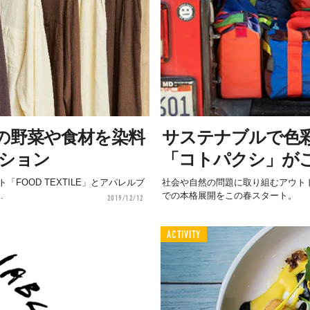
の野菜や食材を染料
サステナブルで色
ション
「コトパクシ」が
OOD TEXTILE」とアパレルブ
社会や自然の問題に取り組むアウトドア
.
での本格展開をこの春スタート。
2019/12/12
ACTIVITY