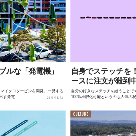
ブルな「発電機」
自身でステッチを！
ースに注文が殺到
ばれるマイクロタービンを開発。一見する
自分の好きなステッチを縫うことでオ
発電...
100%堆肥化可能というのも人気の秘
2023/11/23
CULTURE