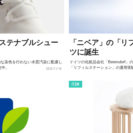
サステナブルシュー
「ニベア」の「リ
ツに誕生
的な染色を行わない水質汚染に配慮し
ドイツの化粧品会社「Beiersdor
発売中。
「リフィルステーション」の運用実験を
2020/11/18
ITEM