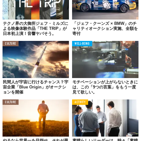
テクノ界の大御所ジェフ・ミルズに
「ジェフ・クーンズ × BMW」のチ
よる映像体験作品「THE TRIP」が
ャリティオークション実施、全額を
日本初上演！音響ヤバそう。
寄付
CULTURE
WELL-BEING
民間人が宇宙に行けるチャンス？宇
モチベーションが上がらないときに
宙企業「Blue Origin」がオークシ
は、この「9つの言葉」をもう一度
ョンを開催
見て欲しい。
CULTURE
ACTIVITY
やるなら世界一を目指せ。それが男
素晴らしいリーダーは、時々「素晴