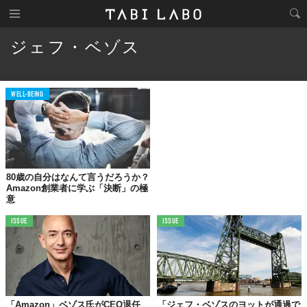
ジェフ・ベゾス
WELL-BEING
80歳の自分はなんて言うだろうか？
Amazon創業者に学ぶ「決断」の極
意
ISSUE
ISSUE
「Amazon」ベゾス氏がCEO退任
「ジェフ・ベゾスのヨットが通過で