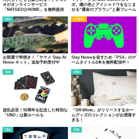
オがオンラインサービス
ボ。瞳の色とアイシャドウをなじま
「NATGEO@HOME」を無料提供
せる“運命のブラウン”と新フレーム
ITEM
ACTIVITY
お部屋で串焼き！「ヤマメ Stay At
Stay Homeを促すため「PS4」のゲ
Home キット」追加予約受付中
ームタイトル2本を無料配信中！
ITEM
ITEM
波乱必至！50周年を記念した特別な
「Off-White」がリリースするホー
「UNO」は新ルールも
ムグッズのコレクションがお洒落す
ぎる！
ITEM
ITEM