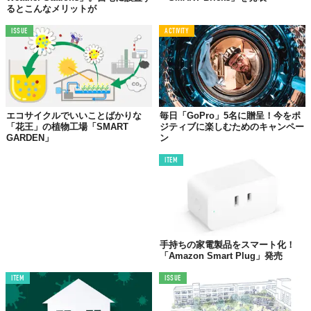
るとこんなメリットが
ISSUE
ACTIVITY
エコサイクルでいいことばかりな
毎日「GoPro」5名に贈呈！今をポ
「花王」の植物工場「SMART
ジティブに楽しむためのキャンペー
GARDEN」
ン
ITEM
手持ちの家電製品をスマート化！
「Amazon Smart Plug」発売
ITEM
ISSUE