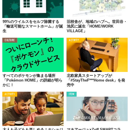
99%のウイルスをセルフ除菌する
旧校舎が、地域のハブへ。世田谷・
「輸送可能なスマートホーム」が誕
池尻に誕生「HOME/WORK
生
VILLAGE」
CULTURE
ACTIVITY
すべてのポケモンが集まる場所
北欧家具スタートアップが
「Pokémon HOME」の詳細が明ら
「#StayTheF***Home desk」を発
かに！
売中
ACTIVITY
ITEM
大人も子どもも楽しめる！ナショジ
マキアージュ×Zoff SMARTコラ