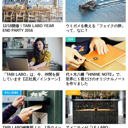
12/18開催！TABI LABO YEAR
ウミガメを救える「フェイクの卵」
END PARTY 2016
って、なに？
PR
ITEM
「TABI LABO」は、今、仲間を探
代々木八幡『HININE NOTE』で、
しています【正社員／インターン】
世界に１冊だけのオリジナルノート
を作りました
WELL-BEING
ACTIVITY
TABI LABO編集部より、1月のメッ
アメニティが「LE LABO」。