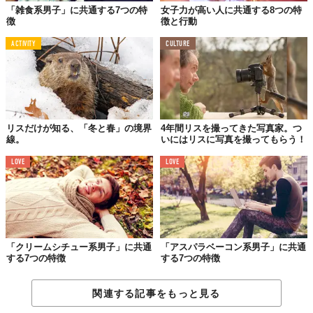
ことも注目のポイントですね。重い物を一生懸命に持ち上げよう
「雑食系男子」に共通する7つの特
女子力が高い人に共通する8つの特
とする小柄なリス系女子の姿が、たまらなくキュートに思える男
徴
徴と行動
性も少なくないようです。精一杯頑張っている彼女たちには、男
ACTIVITY
CULTURE
性でなくても思わず手を差しのべたくなりますよね。
7.ときどき人見知りをすることもある
リスだけが知る、「冬と春」の境界
4年間リスを撮ってきた写真家。つ
線。
いにはリスに写真を撮ってもらう！
LOVE
LOVE
「クリームシチュー系男子」に共通
「アスパラベーコン系男子」に共通
する7つの特徴
する7つの特徴
関連する記事をもっと見る