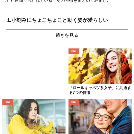
か？ 世間で言われている、その特徴をまとめてみました！
1.小刻みにちょこちょこと動く姿が愛らしい
続きを見る
LOVE
「ロールキャベツ系女子」に共通す
る7つの特徴
LOVE
LOVE
リスのように小走りに駆け寄ってきたり、なにげない仕草がキュ
ートであったり。特に意識せずとも、もともと人から愛されるよ