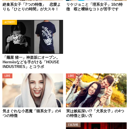
絶食系女子「7つの特徴」 恋愛よ
リケジョこと「理系女子」10の特
りも「ひとりの時間」が大スキ！
徴 暇と曖昧なコトが苦手です
4.顔が小さく、サラサラな髪が特徴的
ACTIVITY
なぜか不思議とみんな「小顔」というのが、リス系女子の必須条
件のようになっていますよね。小顔の中でも、とくに丸顔のリス
系女子は、ひとなつっこさが一段と増し、リスをなでるような感
覚で、思わず触れてみたくなる人もいるようです。さらに、髪の
毛はいつもツヤツヤかつサラサラで、頭をなでると気持ちいい感
「麺屋 猪一」神楽坂にオープン。
触をおぼえることから、男性から「よしよし」と言ってなでても
Hermèsなどを手がける「HOUSE
INDUSTRIES」とコラボ
らえる女性も多いようですよ。
LOVE
LOVE
5.ちょっと遠慮がちで、いつも一生懸命
気まぐれな小悪魔「猫系女子」の4
実は嫉妬深い!?「犬系女子」の4つ
つの特徴
の特徴と扱い方
CULTURE