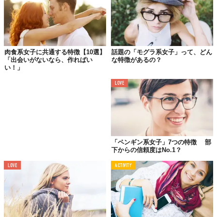
肉食系女子に共通する特徴【10選】
話題の「モグラ系女子」って、どん
「出会いがないなら、作ればい
な特徴があるの？
い！」
LOVE
男性の目から見ると、かわいいだけでなく、なぜか守ってあげた
いと感じられるような、はかなげでか弱い雰囲気も、リス系女子
「ペンギン系女子」7つの特徴 部
の魅力的な特徴のひとつです。実際のところ、彼女たちは十分に
下からの信頼度はNo.1？
自立しており、何でもできるしっかり者であることも多いのです
LOVE
ACTIVITY
が、外見的な特徴から、そのように判断されることが多いようで
す。
体格がいい男性からすると、自分とのギャップからか、余計に彼
女たちのか弱さに魅かれ、今にも壊れそうなものを扱うように、
大切にしてくれる傾向があります。