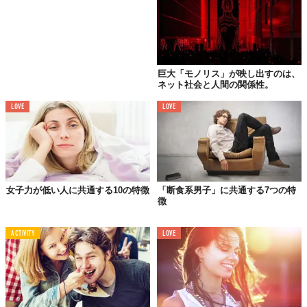
巨大「モノリス」が映し出すのは、
ネット社会と人間の関係性。
LOVE
LOVE
人間関係における喧嘩や衝突は望まないリス系女子。たとえば、
道でだれかとすれ違う際にぶつかりそうになれば、「ごめんなさ
い」と素直に謝り、サラリと道を譲ることができる遠慮がちな性
格の持ち主です。また、外見からは想像できないほどの芯の強さ
女子力が低い人に共通する10の特徴
「断食系男子」に共通する7つの特
と一生懸命さを持ち合わせているので、そのひたむきな姿は周囲
徴
の人に感動を与えてくれることもしばしばです。
ACTIVITY
LOVE
6.どちらかというと背が低めで華奢な身体つき
約150センチから155センチ程度のどちらかといえば低めの身長と
いう点も見逃せません。さらに、線が細く華奢な身体つきである